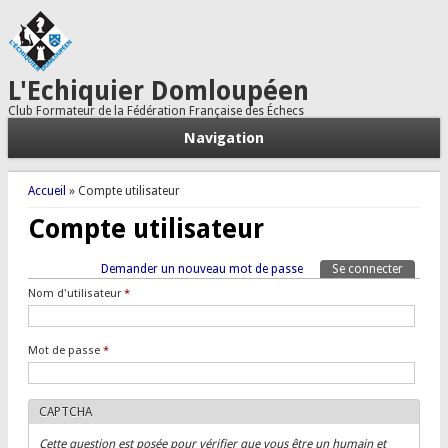
L'Echiquier Domloupéen
Club Formateur de la Fédération Française des Échecs
Navigation
Vous êtes ici
Accueil
» Compte utilisateur
Compte utilisateur
Onglets principaux
Demander un nouveau mot de passe
Se connecter
(onglet a
Tertiary tabs
Nom d'utilisateur
*
Mot de passe
*
CAPTCHA
Cette question est posée pour vérifier que vous être un humain et