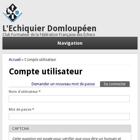
L'Echiquier Domloupéen
Club Formateur de la Fédération Française des Échecs
Navigation
Vous êtes ici
Accueil
» Compte utilisateur
Compte utilisateur
Onglets principaux
Demander un nouveau mot de passe
Se connecter
(onglet a
Tertiary tabs
Nom d'utilisateur
*
Mot de passe
*
CAPTCHA
Cette question est posée pour vérifier que vous être un humain et