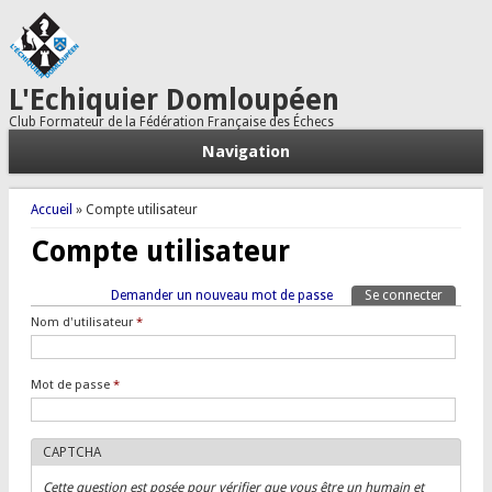
L'Echiquier Domloupéen
Club Formateur de la Fédération Française des Échecs
Navigation
Vous êtes ici
Accueil
» Compte utilisateur
Compte utilisateur
Onglets principaux
Demander un nouveau mot de passe
Se connecter
(onglet a
Tertiary tabs
Nom d'utilisateur
*
Mot de passe
*
CAPTCHA
Cette question est posée pour vérifier que vous être un humain et