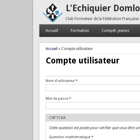
L'Echiquier Doml
Club Formateur de la Fédération Française
Accueil
Formation
Compét. jeunes
Vous êtes ici
Accueil
» Compte utilisateur
Compte utilisateur
Onglets principaux
Tertiary tabs
Nom d'utilisateur
*
Mot de passe
*
CAPTCHA
Cette question est posée pour vérifier que vous être u
Question mathématique
*