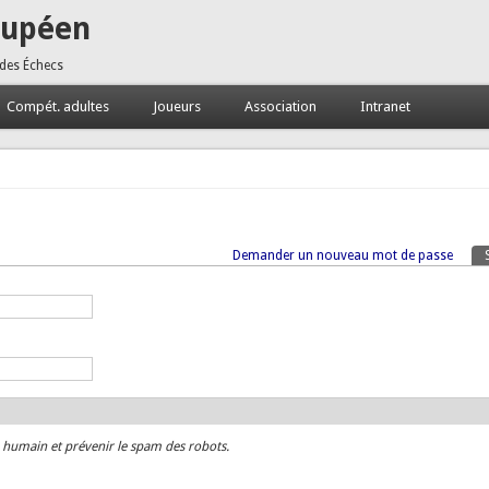
oupéen
 des Échecs
Compét. adultes
Joueurs
Association
Intranet
Demander un nouveau mot de passe
n humain et prévenir le spam des robots.