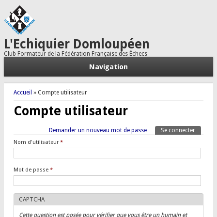
L'Echiquier Domloupéen
Club Formateur de la Fédération Française des Échecs
Navigation
Vous êtes ici
Accueil
» Compte utilisateur
Compte utilisateur
Onglets principaux
Demander un nouveau mot de passe
Se connecter
(onglet a
Tertiary tabs
Nom d'utilisateur
*
Mot de passe
*
CAPTCHA
Cette question est posée pour vérifier que vous être un humain et