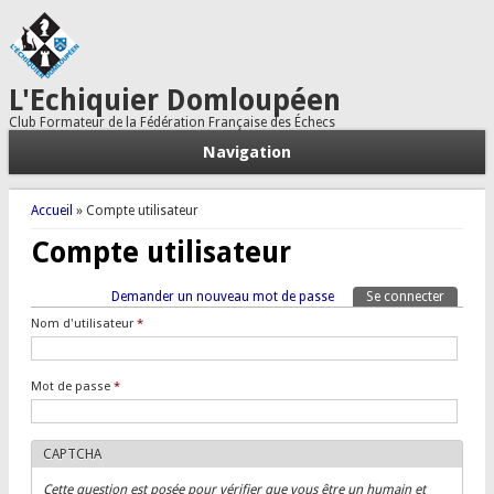
L'Echiquier Domloupéen
Club Formateur de la Fédération Française des Échecs
Navigation
Vous êtes ici
Accueil
» Compte utilisateur
Compte utilisateur
Onglets principaux
Demander un nouveau mot de passe
Se connecter
(onglet a
Tertiary tabs
Nom d'utilisateur
*
Mot de passe
*
CAPTCHA
Cette question est posée pour vérifier que vous être un humain et