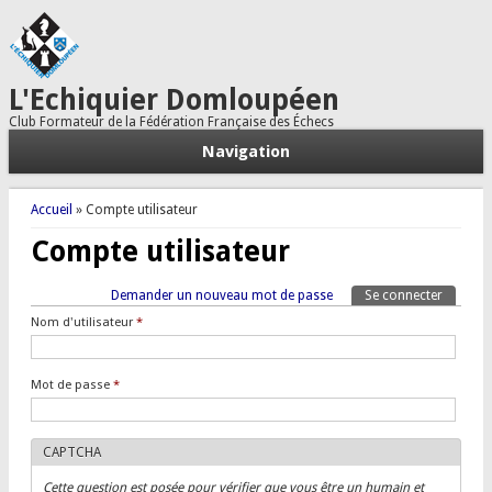
L'Echiquier Domloupéen
Club Formateur de la Fédération Française des Échecs
Navigation
Vous êtes ici
Accueil
» Compte utilisateur
Compte utilisateur
Onglets principaux
Demander un nouveau mot de passe
Se connecter
(onglet a
Tertiary tabs
Nom d'utilisateur
*
Mot de passe
*
CAPTCHA
Cette question est posée pour vérifier que vous être un humain et