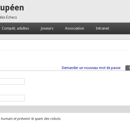
oupéen
 des Échecs
Compét. adultes
Joueurs
Association
Intranet
Demander un nouveau mot de passe
n humain et prévenir le spam des robots.