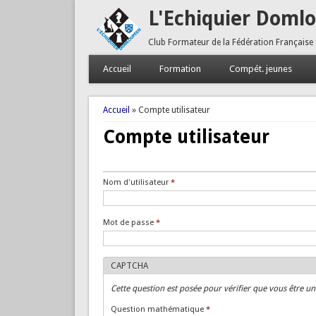
L'Echiquier Doml
Club Formateur de la Fédération Française
Accueil
Formation
Compét. jeunes
Vous êtes ici
Accueil
» Compte utilisateur
Compte utilisateur
Onglets principaux
Tertiary tabs
Nom d'utilisateur
*
Mot de passe
*
CAPTCHA
Cette question est posée pour vérifier que vous être u
Question mathématique
*