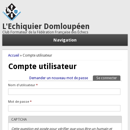
L'Echiquier Domloupéen
Club Formateur de la Fédération Française des Échecs
Navigation
Vous êtes ici
Accueil
» Compte utilisateur
Compte utilisateur
Onglets principaux
Demander un nouveau mot de passe
Se connecter
(onglet a
Tertiary tabs
Nom d'utilisateur
*
Mot de passe
*
CAPTCHA
Cette question est posée pour vérifier que vous être un humain et