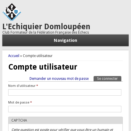
L'Echiquier Domloupéen
Club Formateur de la Fédération Française des Échecs
Navigation
Vous êtes ici
Accueil
» Compte utilisateur
Compte utilisateur
Onglets principaux
Demander un nouveau mot de passe
Se connecter
(onglet a
Tertiary tabs
Nom d'utilisateur
*
Mot de passe
*
CAPTCHA
Cette question est posée pour vérifier que vous être un humain et