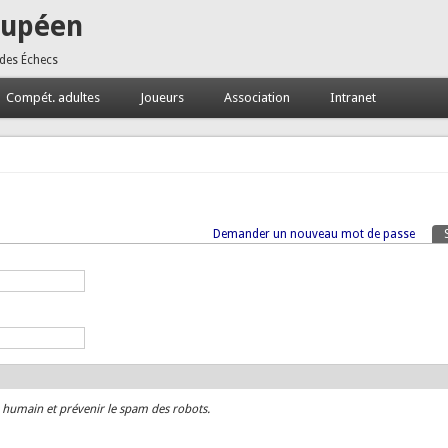
oupéen
 des Échecs
Compét. adultes
Joueurs
Association
Intranet
Demander un nouveau mot de passe
n humain et prévenir le spam des robots.