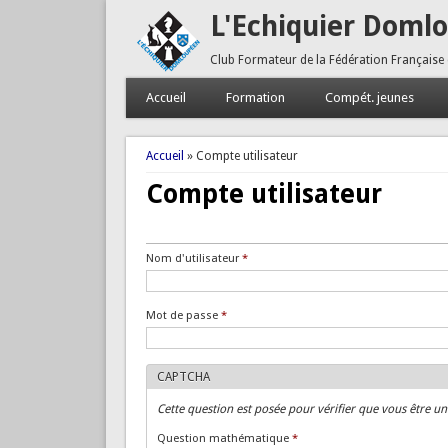
L'Echiquier Doml
Club Formateur de la Fédération Française
Accueil
Formation
Compét. jeunes
Vous êtes ici
Accueil
» Compte utilisateur
Compte utilisateur
Onglets principaux
Tertiary tabs
Nom d'utilisateur
*
Mot de passe
*
CAPTCHA
Cette question est posée pour vérifier que vous être u
Question mathématique
*