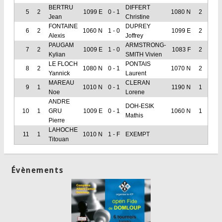
BERTRU
DIFFERT
5
2
1099 E
0 - 1
1080 N
2
Jean
Christine
FONTAINE
DUPREY
6
2
1060 N
1 - 0
1099 E
2
Alexis
Joffrey
PAUGAM
ARMSTRONG-
7
2
1009 E
1 - 0
1083 F
2
Kylian
SMITH Vivien
LE FLOCH
PONTAIS
8
2
1080 N
0 - 1
1070 N
2
Yannick
Laurent
MAREAU
CLERAN
9
1
1010 N
0 - 1
1190 N
1
Noe
Lorene
ANDRE
DOH-ESIK
10
1
GRU
1009 E
0 - 1
1060 N
1
Mathis
Pierre
LAHOCHE
11
1
1010 N
1 - F
EXEMPT
Titouan
Évènements