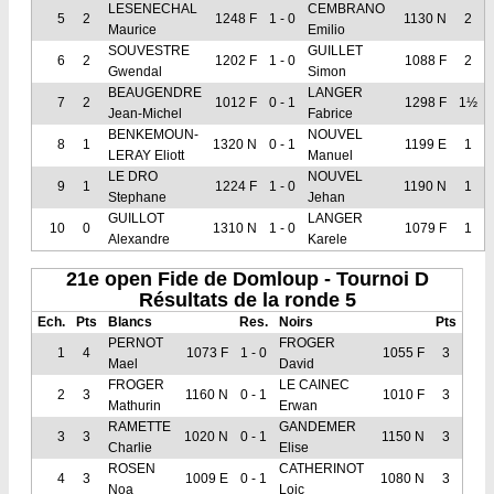
LESENECHAL
CEMBRANO
5
2
1248 F
1 - 0
1130 N
2
Maurice
Emilio
SOUVESTRE
GUILLET
6
2
1202 F
1 - 0
1088 F
2
Gwendal
Simon
BEAUGENDRE
LANGER
7
2
1012 F
0 - 1
1298 F
1½
Jean-Michel
Fabrice
BENKEMOUN-
NOUVEL
8
1
1320 N
0 - 1
1199 E
1
LERAY Eliott
Manuel
LE DRO
NOUVEL
9
1
1224 F
1 - 0
1190 N
1
Stephane
Jehan
GUILLOT
LANGER
10
0
1310 N
1 - 0
1079 F
1
Alexandre
Karele
21e open Fide de Domloup - Tournoi D
Résultats de la ronde 5
Ech.
Pts
Blancs
Res.
Noirs
Pts
PERNOT
FROGER
1
4
1073 F
1 - 0
1055 F
3
Mael
David
FROGER
LE CAINEC
2
3
1160 N
0 - 1
1010 F
3
Mathurin
Erwan
RAMETTE
GANDEMER
3
3
1020 N
0 - 1
1150 N
3
Charlie
Elise
ROSEN
CATHERINOT
4
3
1009 E
0 - 1
1080 N
3
Noa
Loic