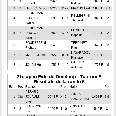
2
3
2060 F
1 - 0
1804 F
3
Corentin
Palmer
3
2
ZNIBER Reda
2020 F
X - X
MARTIN Axel
1855 F
2½
HERREMAN-
PELLEGRINI
4
2
BOUTOT
1695 F
X - X
1878 F
2
Thibaud
Louise
HERREMAN-
LE NEUTRE
5
2
BOUTOT
1660 F
X - X
1719 F
2
Baptiste
Samuel
BOUDESSEUL
TERCINET
6
1
1641 F
1 - 0
1625 F
2
Richard
Paul
NAYARADOU
7
1
MOREL Jules
1627 F
0 - 1
1780 F
1
Philippe
GALTIER
8
1
JOUAN Hugo
1756 F
1 - 0
1777 F
½
Antoine
21e open Fide de Domloup - Tournoi B
Résultats de la ronde 5
Ech.
Pts
Blancs
Res.
Noirs
Pts
PERARD-
BURESI-
1
3½
JOUAULT
1548 F
X - X
1498 F
3½
LANG Andrea
Ewen
BOISYVON
PRIMAULT
2
3
1460 F
1 - 0
1549 F
3
Eric
Loic