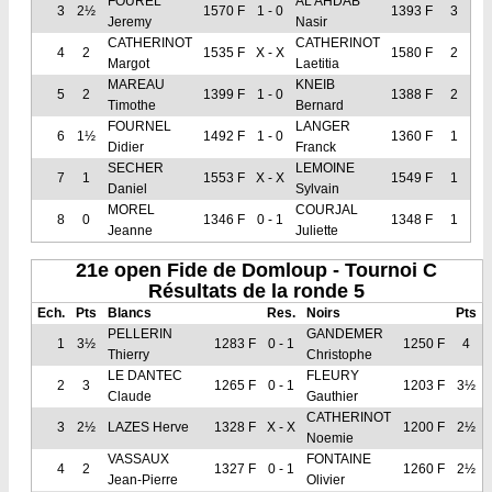
FOUREL
AL AHDAB
3
2½
1570 F
1 - 0
1393 F
3
Jeremy
Nasir
CATHERINOT
CATHERINOT
4
2
1535 F
X - X
1580 F
2
Margot
Laetitia
MAREAU
KNEIB
5
2
1399 F
1 - 0
1388 F
2
Timothe
Bernard
FOURNEL
LANGER
6
1½
1492 F
1 - 0
1360 F
1
Didier
Franck
SECHER
LEMOINE
7
1
1553 F
X - X
1549 F
1
Daniel
Sylvain
MOREL
COURJAL
8
0
1346 F
0 - 1
1348 F
1
Jeanne
Juliette
21e open Fide de Domloup - Tournoi C
Résultats de la ronde 5
Ech.
Pts
Blancs
Res.
Noirs
Pts
PELLERIN
GANDEMER
1
3½
1283 F
0 - 1
1250 F
4
Thierry
Christophe
LE DANTEC
FLEURY
2
3
1265 F
0 - 1
1203 F
3½
Claude
Gauthier
CATHERINOT
3
2½
LAZES Herve
1328 F
X - X
1200 F
2½
Noemie
VASSAUX
FONTAINE
4
2
1327 F
0 - 1
1260 F
2½
Jean-Pierre
Olivier