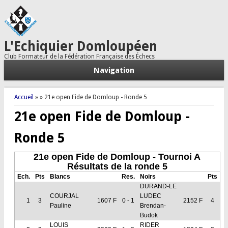
L'Echiquier Domloupéen
Club Formateur de la Fédération Française des Échecs
Navigation
Vous êtes ici
Accueil
»
» 21e open Fide de Domloup - Ronde 5
21e open Fide de Domloup -
Ronde 5
21e open Fide de Domloup - Tournoi A
Résultats de la ronde 5
Ech.
Pts
Blancs
Res.
Noirs
Pts
DURAND-LE
COURJAL
LUDEC
1
3
1607 F
0 - 1
2152 F
4
Pauline
Brendan-
Budok
LOUIS
RIDER