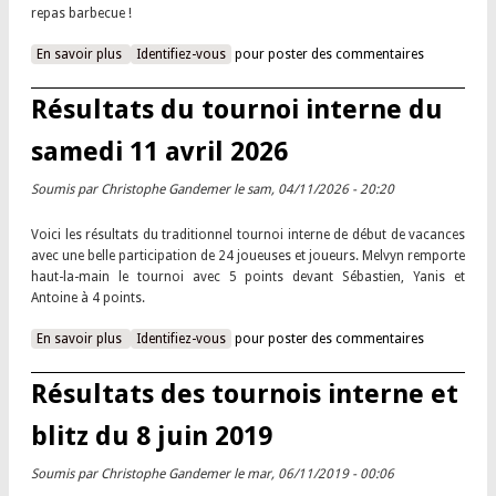
repas barbecue !
En savoir plus
à propos de Fin de saison sous le signe de la détente
Identifiez-vous
pour poster des commentaires
Résultats du tournoi interne du
samedi 11 avril 2026
Soumis par
Christophe Gandemer
le sam, 04/11/2026 - 20:20
Voici les résultats du traditionnel tournoi interne de début de vacances
avec une belle participation de 24 joueuses et joueurs. Melvyn remporte
haut-la-main le tournoi avec 5 points devant Sébastien, Yanis et
Antoine à 4 points.
En savoir plus
à propos de Résultats du tournoi interne du samedi 11 avril
Identifiez-vous
pour poster des commentaires
2026
Résultats des tournois interne et
blitz du 8 juin 2019
Soumis par
Christophe Gandemer
le mar, 06/11/2019 - 00:06