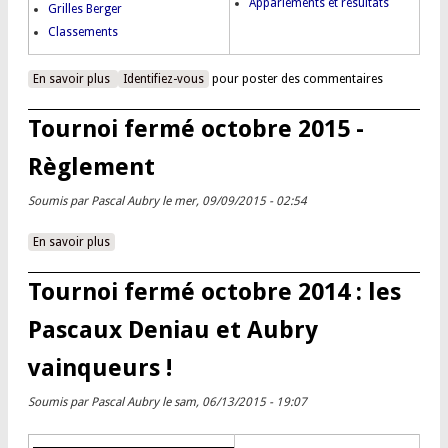
Appariements et résultats
Grilles Berger
Classements
En savoir plus
à propos de Tournoi fermé octobre 2015
Identifiez-vous
pour poster des commentaires
Tournoi fermé octobre 2015 -
Règlement
Soumis par
Pascal Aubry
le mer, 09/09/2015 - 02:54
En savoir plus
à propos de Tournoi fermé octobre 2015 - Règlement
Tournoi fermé octobre 2014 : les
Pascaux Deniau et Aubry
vainqueurs !
Soumis par
Pascal Aubry
le sam, 06/13/2015 - 19:07