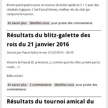
Bonne participation pour un tournoi de (très) rapide en 5 + 3 avec des
résultats logiques. C'est Pascal Deniau, meilleur elo du club qui
remporte le tournoi.
En savoir plus
à propos de Résultats des tournois interne et blitz du 8 juin
Identifiez-vous
pour poster des commentaires
2019
Résultats du blitz-galette des
rois du 21 janvier 2016
Soumis par
Pascal Aubry
le ven, 01/22/2016 - 00:39
Victoire de Pascal (D, précisons...), comme quoi les chtis ça tient pas la
route... :-)
Belle soirée !
En savoir plus
à propos de Résultats du blitz-galette des rois du 21 janvier
2 commentaires
Identifiez-vous
pour poster des
commentaires
2016
Résultats du tournoi amical du