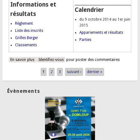
Informations et
Calendrier
résultats
du 9 octobre 2014 au 1er juin
Règlement
2015
Liste des inscrits
Appariements et résultats
Grilles Berger
Parties
Classements
En savoir plus
à propos de Tournoi fermé octobre 2014 : les Pascaux
Identifiez-vous
pour poster des commentaires
Deniau et Aubry vainqueurs !
1
2
3
suivant ›
dernier »
Pages
Évènements