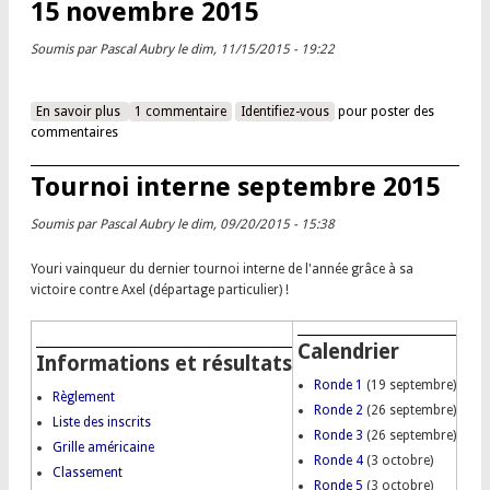
15 novembre 2015
Soumis par
Pascal Aubry
le dim, 11/15/2015 - 19:22
En savoir plus
à propos de Résultats du tournoi amical du 15 novembre
1 commentaire
Identifiez-vous
pour poster des
commentaires
2015
Tournoi interne septembre 2015
Soumis par
Pascal Aubry
le dim, 09/20/2015 - 15:38
Youri vainqueur du dernier tournoi interne de l'année grâce à sa
victoire contre Axel (départage particulier) !
Calendrier
Informations et résultats
Ronde 1
(19 septembre)
Règlement
Ronde 2
(26 septembre)
Liste des inscrits
Ronde 3
(26 septembre)
Grille américaine
Ronde 4
(3 octobre)
Classement
Ronde 5
(3 octobre)