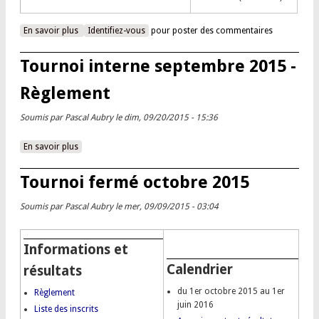
En savoir plus
à propos de Tournoi interne septembre 2015
Identifiez-vous
pour poster des commentaires
Tournoi interne septembre 2015 -
Règlement
Soumis par
Pascal Aubry
le dim, 09/20/2015 - 15:36
En savoir plus
à propos de Tournoi interne septembre 2015 - Règlement
Tournoi fermé octobre 2015
Soumis par
Pascal Aubry
le mer, 09/09/2015 - 03:04
Informations et
Calendrier
résultats
du 1er octobre 2015 au 1er
Règlement
juin 2016
Liste des inscrits