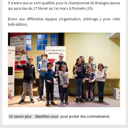
9 d'entre eux se sont qualifiés pour le championnat de Bretagne jeunes
qui aura lieu du 27 février au 1er mars à Plomelin (29).
Bravo aux différentes équipes (organisation, arbitrage...) pour cette
belle édition.
En savoir plus
à propos de 35 jeunes 2020 : 9 Domloupéens qualifiés pour
Identifiez-vous
pour poster des commentaires
le Bretagne jeunes