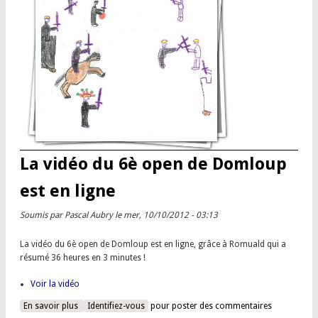
La vidéo du 6è open de Domloup
est en ligne
Soumis par
Pascal Aubry
le mer, 10/10/2012 - 03:13
La vidéo du 6è open de Domloup est en ligne, grâce à Romuald qui a
résumé 36 heures en 3 minutes !
Voir la vidéo
En savoir plus
à propos de La vidéo du 6è open de Domloup est en ligne
Identifiez-vous
pour poster des commentaires