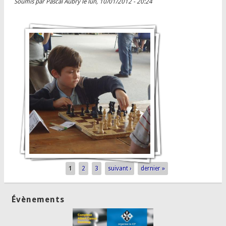
Soumis par
Pascal Aubry
le lun, 10/01/2012 - 20:24
1
2
3
suivant ›
dernier »
Pages
Évènements