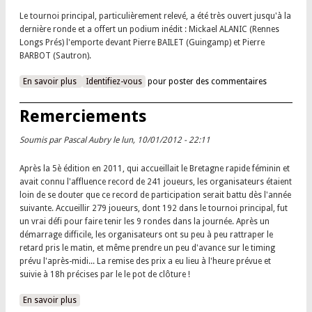
Le tournoi principal, particulièrement relevé, a été très ouvert jusqu'à la
dernière ronde et a offert un podium inédit : Mickael ALANIC (Rennes
Longs Prés) l'emporte devant Pierre BAILET (Guingamp) et Pierre
BARBOT (Sautron).
En savoir plus
à propos de Mickael ALANIC vainqueur du 6è open de
Identifiez-vous
pour poster des commentaires
Domloup
Remerciements
Soumis par
Pascal Aubry
le lun, 10/01/2012 - 22:11
Après la 5è édition en 2011, qui accueillait le Bretagne rapide féminin et
avait connu l'affluence record de 241 joueurs, les organisateurs étaient
loin de se douter que ce record de participation serait battu dès l'année
suivante. Accueillir 279 joueurs, dont 192 dans le tournoi principal, fut
un vrai défi pour faire tenir les 9 rondes dans la journée. Après un
démarrage difficile, les organisateurs ont su peu à peu rattraper le
retard pris le matin, et même prendre un peu d'avance sur le timing
prévu l'après-midi... La remise des prix a eu lieu à l'heure prévue et
suivie à 18h précises par le le pot de clôture !
En savoir plus
à propos de Remerciements