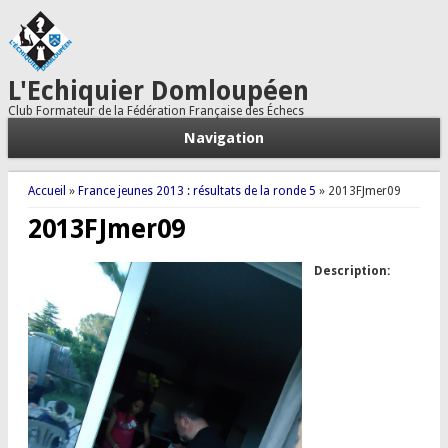
L'Echiquier Domloupéen
Club Formateur de la Fédération Française des Échecs
Navigation
Vous êtes ici
Accueil
»
France jeunes 2013 : résultats de la ronde 5
» 2013FJmer09
2013FJmer09
Description: