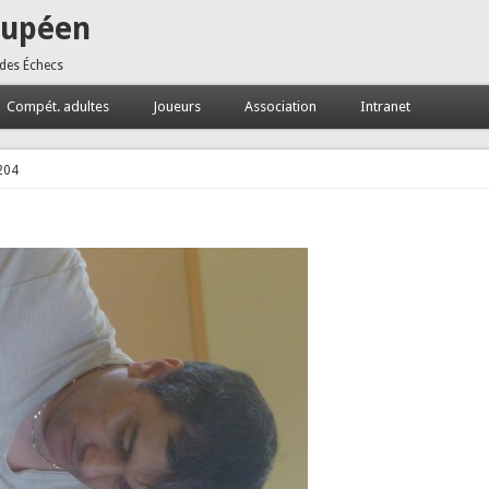
oupéen
 des Échecs
Compét. adultes
Joueurs
Association
Intranet
204