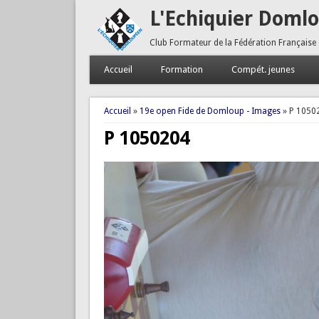
L'Echiquier Doml
Club Formateur de la Fédération Française
Accueil
Formation
Compét. jeunes
Vous êtes ici
Accueil
»
19e open Fide de Domloup - Images
» P 1050
P 1050204