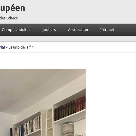
oupéen
 des Échecs
Compét. adultes
Joueurs
Association
Intranet
ia!
» Le uno de la fin