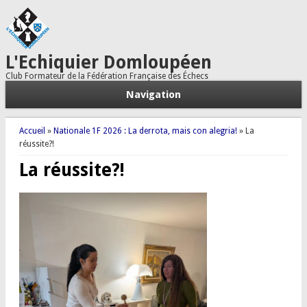
L'Echiquier Domloupéen
Club Formateur de la Fédération Française des Échecs
Navigation
Vous êtes ici
Accueil
»
Nationale 1F 2026 : La derrota, mais con alegria!
» La
réussite?!
La réussite?!