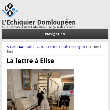
L'Echiquier Domloupéen
Club Formateur de la Fédération Française des Échecs
Navigation
Vous êtes ici
Accueil
»
Nationale 1F 2026 : La derrota, mais con alegria!
» La lettre à
Elise
La lettre à Elise