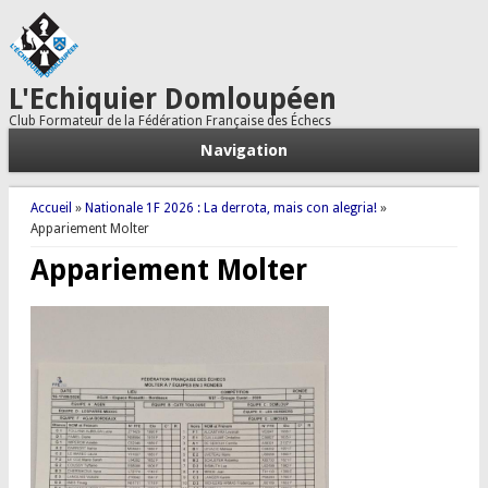
L'Echiquier Domloupéen
Club Formateur de la Fédération Française des Échecs
Navigation
Vous êtes ici
Accueil
»
Nationale 1F 2026 : La derrota, mais con alegria!
»
Appariement Molter
Appariement Molter