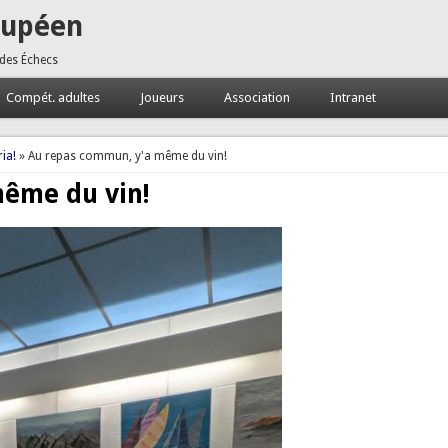
oupéen
 des Échecs
Compét. adultes
Joueurs
Association
Intranet
ia!
» Au repas commun, y'a même du vin!
ême du vin!