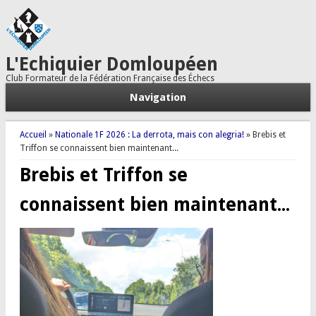
L'Echiquier Domloupéen
Club Formateur de la Fédération Française des Échecs
Navigation
Vous êtes ici
Accueil
»
Nationale 1F 2026 : La derrota, mais con alegria!
» Brebis et
Triffon se connaissent bien maintenant...
Brebis et Triffon se
connaissent bien maintenant...