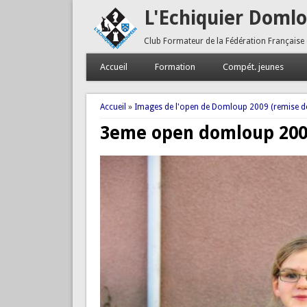
L'Echiquier Doml
Club Formateur de la Fédération Française
Accueil
Formation
Compét. jeunes
Vous êtes ici
Accueil
»
Images de l'open de Domloup 2009 (remise de
3eme open domloup 2009