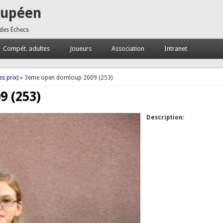
oupéen
 des Échecs
Compét. adultes
Joueurs
Association
Intranet
s prix)
» 3eme open domloup 2009 (253)
 (253)
Description: