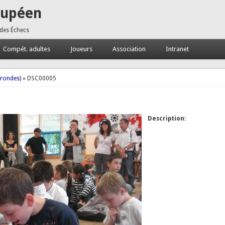
oupéen
 des Échecs
Compét. adultes
Joueurs
Association
Intranet
 rondes)
» DSC00005
Description: