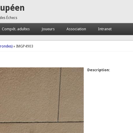
oupéen
 des Échecs
Compét. adultes
Joueurs
Association
Intranet
 rondes)
» IMGP4903
Description: