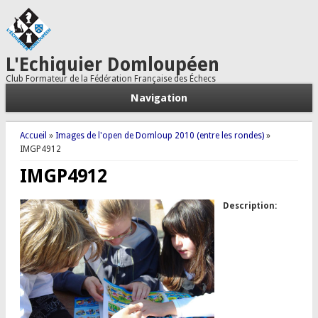
L'Echiquier Domloupéen
Club Formateur de la Fédération Française des Échecs
Navigation
Vous êtes ici
Accueil
»
Images de l'open de Domloup 2010 (entre les rondes)
»
IMGP4912
IMGP4912
Description: