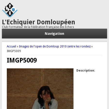
L'Echiquier Domloupéen
Club Formateur de la Fédération Française des Échecs
Navigation
Vous êtes ici
Accueil
»
Images de l'open de Domloup 2010 (entre les rondes)
»
IMGP5009
IMGP5009
Description: