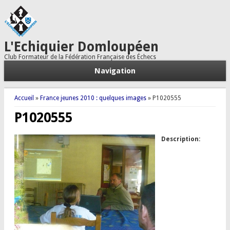
L'Echiquier Domloupéen
Club Formateur de la Fédération Française des Échecs
Navigation
Vous êtes ici
Accueil
»
France jeunes 2010 : quelques images
» P1020555
P1020555
Description: