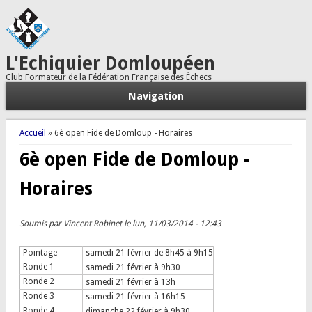
L'Echiquier Domloupéen
Club Formateur de la Fédération Française des Échecs
Navigation
Vous êtes ici
Accueil
» 6è open Fide de Domloup - Horaires
6è open Fide de Domloup -
Horaires
Soumis par
Vincent Robinet
le lun, 11/03/2014 - 12:43
Pointage
samedi 21 février de 8h45 à 9h15
Ronde 1
samedi
21 février
à 9h30
Ronde 2
samedi
21 février
à 13h
Ronde 3
samedi
21 février
à 16h15
Ronde 4
dimanche
22 février
à 9h30