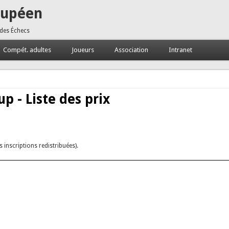
oupéen
 des Échecs
Compét. adultes
Joueurs
Association
Intranet
p - Liste des prix
inscriptions redistribuées).