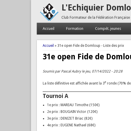
L'Echiquier Doml
Club Formateur de la Fédération Française
Accueil
Formation
Compét. jeunes
Vous êtes ici
Accueil
» 31e open Fide de Domloup - Liste des prix
31e open Fide de Domlou
Soumis par
Pascal Aubry
le jeu, 07/14/2022 - 20:28
e
La liste définitive est affichée avant la 3
ronde (70% des 
Tournoi A
1e prix : MAREAU Timothe (150€)
2e prix : BOUGAIN Victor (120€)
3e prix : DENIZET Briac (82€)
4e prix : EUGENE Nathael (68€)