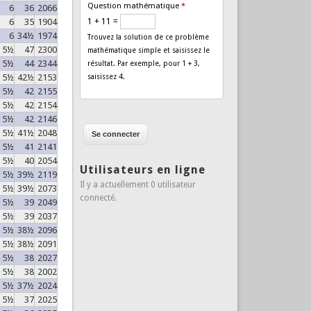
Question mathématique
*
6
36
2066
6
35
1904
1 + 11 =
6
34½
1974
Trouvez la solution de ce problème
5½
47
2300
mathématique simple et saisissez le
5½
44
2344
résultat. Par exemple, pour 1 + 3,
5½
42½
2153
saisissez 4.
5½
42
2155
5½
42
2154
5½
42
2146
5½
41½
2048
5½
41
2141
5½
40
2054
Utilisateurs en ligne
5½
39½
2119
Il y a actuellement 0 utilisateur
5½
39½
2073
connecté.
5½
39
2049
5½
39
2037
5½
38½
2096
5½
38½
2091
5½
38
2027
5½
38
2002
5½
37½
2024
5½
37
2025