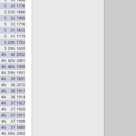
5
33
1778
5
32½
1888
5
32
1900
5
32
1718
5
31
1813
5
31
1779
5
29½
1732
5
29½
1630
4½
43
2052
4½
42½
2061
4½
40½
1900
4½
39½
1951
4½
39
1891
4½
38
2072
4½
38
1917
4½
38
1914
4½
37
1927
4½
37
1920
4½
37
1911
4½
37
1908
4½
37
1880
4½
36½
2002