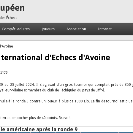
oupéen
 des Échecs
Compét. adultes
Joueurs
Association
Intranet
d'Avoine
nternational d'Echecs d'Avoine
23:06
0 au 28 juillet 2024. Il s'agissait d'un gros tournoi qui comptait près de 350 j
-sur-Vilaine et membre du club de l'échiquier du pays de Liffré.
nulle à la ronde 5 contre un joueur à plus de 1900 Elo. La fin de tournoi est plus di
 devrait empocher plus de 40 points. Bravo !
lle américaine après la ronde 9