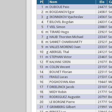
Pl
Nom
Elo
C
1
m
DUBOUE Peio
2447 F
S
2
m
BOGDANOV Egor
2458 F
S
3
g
IKONNIKOV Vyacheslav
2456 F
S
4
f
BILOVIL Bogdan
2433 F
C
5
f
VIEL Simon
2388 F
S
6
m
TIRARD Hugo
2392 F
S
7
g
HAUB Thorsten Michael
2334 F
S
8
m
SANKET CHAKRAVARTY
2352 F
J
9
m
VALLES MORENO Ivan
2333 F
S
10
g
ABERGEL Thal
2412 F
S
11
m
STEPHAN Victor
2346 F
S
12
ff
KALYANI SIRIN
2107 F
B
13
m
COLIN Vincent
2315 F
S
14
BOUVET Florian
2251 F
S
15
FRAILE Lucas
2153 F
C
16
POGHOSYAN Alen
1944 F
M
17
f
DREELINCK Jacob
2310 F
C
18
MIDY Robin
2177 F
S
19
RODRIGUEZ Augustin
2079 F
B
20
LE BORGNE Pierre
2177 F
S
21
f
GRIMBERG Gilbert
2199 F
V
22
m
BERGEZ Luc
2294 F
S