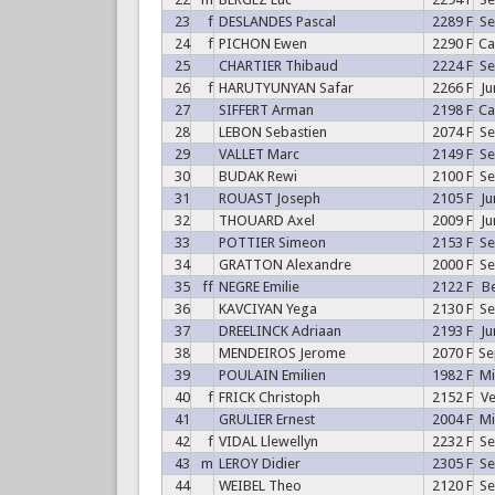
23
f
DESLANDES Pascal
2289 F
S
24
f
PICHON Ewen
2290 F
C
25
CHARTIER Thibaud
2224 F
S
26
f
HARUTYUNYAN Safar
2266 F
J
27
SIFFERT Arman
2198 F
C
28
LEBON Sebastien
2074 F
S
29
VALLET Marc
2149 F
S
30
BUDAK Rewi
2100 F
S
31
ROUAST Joseph
2105 F
J
32
THOUARD Axel
2009 F
J
33
POTTIER Simeon
2153 F
S
34
GRATTON Alexandre
2000 F
S
35
ff
NEGRE Emilie
2122 F
B
36
KAVCIYAN Yega
2130 F
S
37
DREELINCK Adriaan
2193 F
J
38
MENDEIROS Jerome
2070 F
S
39
POULAIN Emilien
1982 F
M
40
f
FRICK Christoph
2152 F
V
41
GRULIER Ernest
2004 F
M
42
f
VIDAL Llewellyn
2232 F
S
43
m
LEROY Didier
2305 F
S
44
WEIBEL Theo
2120 F
S