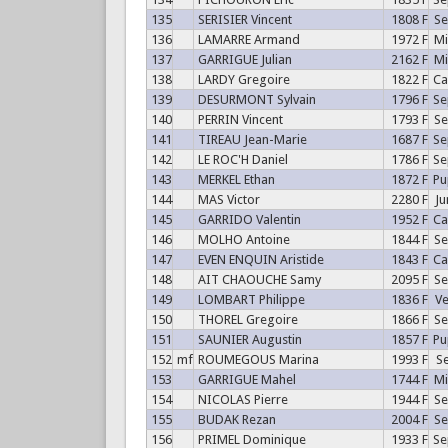
135
SERISIER Vincent
1808 F
S
136
LAMARRE Armand
1972 F
M
137
GARRIGUE Julian
2162 F
M
138
LARDY Gregoire
1822 F
C
139
DESURMONT Sylvain
1796 F
S
140
PERRIN Vincent
1793 F
S
141
TIREAU Jean-Marie
1687 F
S
142
LE ROC'H Daniel
1786 F
S
143
MERKEL Ethan
1872 F
P
144
MAS Victor
2280 F
J
145
GARRIDO Valentin
1952 F
C
146
MOLHO Antoine
1844 F
S
147
EVEN ENQUIN Aristide
1843 F
C
148
AIT CHAOUCHE Samy
2095 F
S
149
LOMBART Philippe
1836 F
V
150
THOREL Gregoire
1866 F
S
151
SAUNIER Augustin
1857 F
P
152
mf
ROUMEGOUS Marina
1993 F
S
153
GARRIGUE Mahel
1744 F
M
154
NICOLAS Pierre
1944 F
S
155
BUDAK Rezan
2004 F
S
156
PRIMEL Dominique
1933 F
S