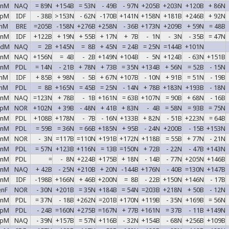
enM
NAQ
= 89N
+154B
= 53N
- 49B
- 97N
+205B
+203N
+120B
+ 86N
upM
IDF
- 38B
>153N
- 62N
-170B
+141N
+158N
+181B
+246B
+ 92N
unM
BRE
=205B
-158N
+276B
+258N
- 36B
+173N
+209B
+ 59N
= 48B
enM
IDF
+122B
+ 19N
+ 55B
+ 17N
+ 7B
- 1N
- 3N
- 35B
= 47N
adM
NAQ
= 2B
+145N
= 8B
+ 45N
= 24B
= 25N
=144B
+101N
enM
NAQ
+156N
= 4B
- 2B
+149N
+104B
- 5N
+124B
- 63N
+151B
enM
PDL
= 14N
- 21B
+ 78N
+ 73B
= 35N
+134B
+ 56N
= 52B
- 15N
unM
IDF
+ 85B
+ 98N
- 5B
+ 67N
+107B
- 10N
+ 91B
= 51N
- 19B
unM
PDL
= 8B
+165N
= 45B
= 25N
- 14N
+ 78B
+183N
+193B
- 18N
enM
NAQ
=123N
+ 78B
- 1B
+161N
= 63B
+107N
= 90B
+ 68N
- 16B
epM
NOR
+102N
+ 39B
- 48N
+ 41B
+ 83N
- 4B
= 58N
= 93B
= 75N
inM
PDL
+108B
+178N
- 7B
- 16N
+133B
+ 82N
- 51B
+223N
= 64B
enM
PDL
= 59B
= 36N
= 66B
+185N
+ 95B
- 24N
+200B
- 15B
+153N
enM
NOR
- 3N
=117B
=110N
+191B
+172N
+118B
= 55B
+ 77N
- 21N
enM
PDL
= 57N
+123B
+116N
= 13B
=150N
+ 72B
- 22N
- 47B
+143N
inM
PDL
=
- 8N
+224B
+175B
+ 18N
- 14B
- 77N
+205N
+146B
inM
NAQ
+ 42B
- 25N
+210B
+ 20N
-144B
+176N
- 40B
=130N
+147B
inM
IDF
-198B
+166N
+ 46B
+200N
= 8B
- 22B
+150N
+146N
- 17B
enF
NOR
- 30N
+201B
= 35N
+184B
= 54N
=203B
+218N
+ 50B
- 12N
enM
PDL
= 37N
- 18B
+262N
=201B
+170N
+119B
- 35N
+169B
= 56N
epM
PDL
- 24B
=160N
+275B
=167N
+ 77B
+161N
= 37B
- 11B
+149N
epM
NAQ
- 39N
+157B
= 57N
+116B
- 32N
+154B
- 68N
+256B
+109B