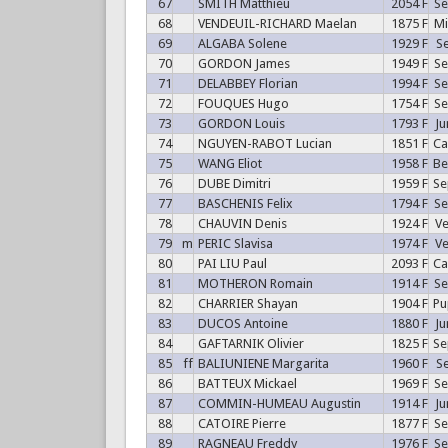
67
SMITH Matthieu
2054 F
S
68
VENDEUIL-RICHARD Maelan
1875 F
M
69
ALGABA Solene
1929 F
S
70
GORDON James
1949 F
S
71
DELABBEY Florian
1994 F
S
72
FOUQUES Hugo
1754 F
S
73
GORDON Louis
1793 F
J
74
NGUYEN-RABOT Lucian
1851 F
C
75
WANG Eliot
1958 F
B
76
DUBE Dimitri
1959 F
S
77
BASCHENIS Felix
1794 F
S
78
CHAUVIN Denis
1924 F
V
79
m
PERIC Slavisa
1974 F
V
80
PAI LIU Paul
2093 F
C
81
MOTHERON Romain
1914 F
S
82
CHARRIER Shayan
1904 F
P
83
DUCOS Antoine
1880 F
J
84
GAFTARNIK Olivier
1825 F
S
85
ff
BALIUNIENE Margarita
1960 F
S
86
BATTEUX Mickael
1969 F
S
87
COMMIN-HUMEAU Augustin
1914 F
J
88
CATOIRE Pierre
1877 F
S
89
RAGNEAU Freddy
1976 F
S