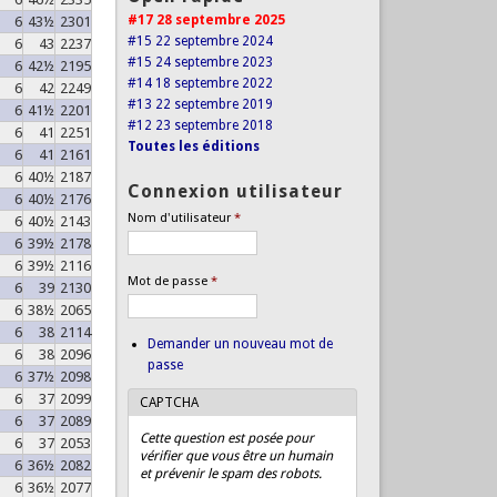
#17 28 septembre 2025
6
43½
2301
#15 22 septembre 2024
6
43
2237
#15 24 septembre 2023
6
42½
2195
#14 18 septembre 2022
6
42
2249
#13 22 septembre 2019
6
41½
2201
#12 23 septembre 2018
6
41
2251
Toutes les éditions
6
41
2161
6
40½
2187
Connexion utilisateur
6
40½
2176
Nom d'utilisateur
*
6
40½
2143
6
39½
2178
6
39½
2116
Mot de passe
*
6
39
2130
6
38½
2065
6
38
2114
Demander un nouveau mot de
6
38
2096
passe
6
37½
2098
6
37
2099
CAPTCHA
6
37
2089
Cette question est posée pour
6
37
2053
vérifier que vous être un humain
6
36½
2082
et prévenir le spam des robots.
6
36½
2077