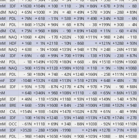
enM
IDF
+163B
+104N
+ 10B
= 11B
- 3N
= 86N
+ 67B
+ 31N
- 8B
adM
NAQ
+ 65N
+100B
= 3N
= 4B
= 49N
+ 57B
= 30N
- 28B
+ 89N
enM
PDL
+ 76N
+ 61B
- 11N
= 53B
+ 39N
= 49B
+ 34N
+ 92B
- 6N
unM
PDL
= 86B
>152N
+ 96N
= 6B
+ 87N
- 3B
+199N
+ 30B
- 4N
adM
CVL
+ 75N
= 96B
+ 88N
- 9B
+ 89N
+143B
+ 11N
- 6B
= 41N
enM
NAQ
+106B
+ 43N
- 17B
+202N
- 10B
+111N
+ 98B
+ 24N
- 11B
enM
HDF
+ 16B
= 1N
+211B
- 10N
- 86B
=
+121N
+128B
+ 93N
enM
NAQ
+ 63B
- 5N
+106B
+135N
+ 94B
= 17N
= 24B
- 26N
+115B
unM
IDF
+ 69N
- 6B
+ 99N
+ 70B
+119N
- 13B
+110N
- 23B
+ 87N
unM
PDL
- 1B
+149N
=107B
+180N
+ 66B
- 8N
+151B
=109N
+106B
enM
NAQ
- 90B
+151N
+112B
+198N
+101B
= 11B
= 9N
- 10N
+108B
enM
PDL
- 5B
+180N
+ 74B
- 42N
+124B
+166N
- 25B
+111N
+113B
enF
IDF
-104B
+132N
= 63B
+113N
= 51B
+213N
+ 64B
+ 48N
- 7B
enM
IDF
= 93N
= 57B
- 87N
+217B
+ 47N
+ 97B
+ 75N
- 9B
+ 88N
unM
= 64B
=346N
+ 98B
+108N
+111B
- 6B
= 65N
= 86N
+112B
epM
IDF
+ 46N
- 11B
=150N
+118B
= 93N
+116B
+149N
- 14B
+ 97N
inM
BRE
+ 66B
- 55N
=160B
+ 84N
- 25B
=106N
+138B
+132N
+ 94B
etM
CVL
=154N
+ 93B
-143N
+147B
=102N
+ 87B
+ 61N
- 4B
+ 99N
inM
IDF
- 10B
+161N
+124B
- 55N
+146B
=113N
+147B
+174N
= 27B
enM
OCC
- 61N
+111B
+ 69N
+ 34B
- 88N
+103B
- 92N
+116B
+110N
enM
IDF
>352B
- 28B
+156N
-199B
=
+214N
+127B
= 71N
+ 91B
enM
PDL
- 98B
=146N
+165B
+166N
= 90B
+105N
+108B
- 8N
+103B