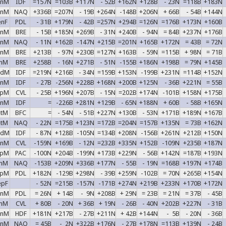
enM
IDF
=157N
=103B
+117N
- 52B
+162N
+128B
- 23N
=118B
+183N
inM
NAQ
+336B
=207N
- 19B
+264N
-148B
+206N
+ 66B
- 54B
+144N
enF
PDL
- 31B
+179N
- 42B
=257N
+294B
=126N
=176B
+173N
+160B
enM
BRE
- 15B
+185N
+269B
- 31N
+240B
- 94N
= 84B
+237N
+176B
enM
NAQ
- 11N
+162B
-147N
+215B
=201N
+165B
+172N
= 43B
= 72N
enM
BRE
+213B
- 97N
+230B
=127N
+163B
- 59N
=115B
+ 98N
= 71B
unM
BRE
+258B
- 16N
+271B
- 51N
-155B
+186N
+198B
= 79N
+145B
adM
IDF
=219N
+216B
- 34N
=159B
+153N
-199B
+231N
=114B
+152N
enM
IDF
- 27B
-256N
+228B
+168N
+200B
+125N
- 36B
+221N
= 55B
epM
CVL
- 25B
+196N
+207B
- 15N
=202B
+174N
-101B
+158N
+175B
enM
IDF
=
-226B
+281N
+129B
- 65N
+188N
+ 60B
- 58B
+165N
etM
BFC
=
- 54N
- 51B
+227N
+130B
- 53N
+171B
+189N
+167B
etM
NAQ
- 22N
=175B
+123N
=172B
=204N
=157B
+135N
= 73B
+162N
adM
IDF
- 87N
+128B
-105N
=134B
+208N
-156B
+261N
+212B
+150N
enM
CVL
-159N
+169B
- 12N
=232B
+335N
+152B
-109N
+235B
+187N
upM
PAC
-100N
+204B
-199N
+173B
+229N
- 56B
+142N
=187B
+193N
unM
NAQ
-153B
+209N
+336B
+177N
- 55B
- 19N
=168B
+197N
+174B
epM
PDL
+182N
-129B
+298N
- 39B
+259N
-102B
= 70N
+265B
+154N
epF
- 52N
=215B
-157N
-171B
+274N
+219B
+233N
+170B
+172N
enM
PDL
= 26N
+ 14B
- 9N
+208B
+ 29N
= 23B
= 21N
= 37B
- 45B
unM
CVL
+ 80B
- 20N
+ 36B
+ 19N
- 26B
- 40N
+202B
+227N
- 31B
enM
HDF
+181N
+217B
- 27B
+211N
+ 42B
+144N
- 5B
- 20N
- 36B
enM
NAQ
= 45B
- 2N
+322B
+176N
- 27B
+178N
=113B
+139N
- 24B