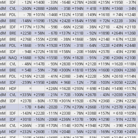
enM
IDF
- 12N
+140B
- 33N
-164B
+278N
+260B
+215N
+195B
- 37N
adM
CVL
-260N
+288B
+266N
- 35B
+194N
= 41B
= 89N
+136B
- 34N
enM
PDL
- 7B
+101N
-146B
+132N
+135B
-149N
+161B
= 74N
=124B
adM
BRE
-148N
=109B
-152N
+242B
+184N
+159B
= 72N
+222B
- 30N
epM
IDF
+177N
>137N
- 59B
- 66N
+225B
- 38N
+271B
- 42N
+211B
adM
BRE
+225B
= 58N
- 67B
=137N
+211B
- 92N
=189B
+264N
=126B
epM
BRE
+276B
-155N
+239B
- 38N
+186B
- 58N
+214B
= 67N
=122B
enM
PDL
+186B
- 91N
+192B
+155N
- 31B
- 64N
-122B
+249N
+244B
enM
IDF
- 94B
+272N
+181B
=158N
- 20B
=168N
+257B
- 45N
+239B
epM
NAQ
+168B
= 92N
=155B
- 95N
+182B
- 91N
- 29B
+236N
+210B
enM
CVL
- 48N
=147B
- 93N
+283B
=109N
+212B
+119N
=162B
=118N
enM
BRE
= 54B
- 59N
- 79B
+300N
+181B
=155N
=160B
=206N
+228B
enM
PDL
=216N
+212B
- 41N
+238B
- 34N
+222B
- 50N
+261B
=114N
enM
IDF
-259N
+195B
+248N
+ 96B
- 12N
- 75B
-103N
+305B
+222N
etM
HDF
=
+226N
=162B
=293N
= 69B
+134N
=149B
=117N
adM
CVL
+335N
+259B
- 21N
= 72B
-100N
+267B
- 43N
=203B
+207N
adM
IDF
+237B
- 80N
-177B
+301N
+192B
- 67N
+236B
- 29N
+225B
epM
- 17B
+ 84N
-202B
- 77N
+270N
+266B
-131N
+257B
+204N
enM
IDF
-143N
+222B
-111N
+233B
- 78N
+338B
+157N
= 61B
=105N
enM
IDF
+301B
-163N
-206B
+236N
+137B
- 90N
+129B
- 91N
+227B
enM
CVL
+266N
- 35B
=170N
-114B
=307N
+194B
+270N
- 39B
+203N
epM
HDF
+232N
+260B
- 13N
=204B
- 56N
=221B
-169N
+270B
+245N
epM
IDF
-210B
+268N
=168B
= 80N
+257B
- 51N
-126B
+214N
+221B