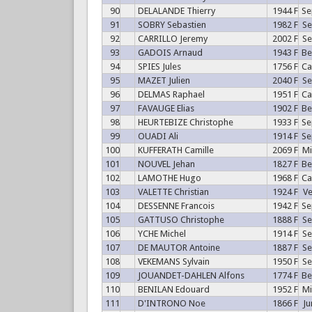
90
DELALANDE Thierry
1944 F
S
91
SOBRY Sebastien
1982 F
S
92
CARRILLO Jeremy
2002 F
S
93
GADOIS Arnaud
1943 F
B
94
SPIES Jules
1756 F
C
95
MAZET Julien
2040 F
S
96
DELMAS Raphael
1951 F
C
97
FAVAUGE Elias
1902 F
B
98
HEURTEBIZE Christophe
1933 F
S
99
OUADI Ali
1914 F
S
100
KUFFERATH Camille
2069 F
M
101
NOUVEL Jehan
1827 F
B
102
LAMOTHE Hugo
1968 F
C
103
VALETTE Christian
1924 F
V
104
DESSENNE Francois
1942 F
S
105
GATTUSO Christophe
1888 F
S
106
YCHE Michel
1914 F
S
107
DE MAUTOR Antoine
1887 F
S
108
VEKEMANS Sylvain
1950 F
S
109
JOUANDET-DAHLEN Alfons
1774 F
B
110
BENILAN Edouard
1952 F
M
111
D'INTRONO Noe
1866 F
J