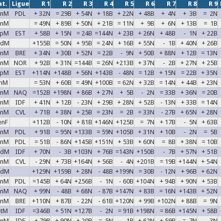
at.
Ligue
R 1
R 2
R 3
R 4
R 5
R 6
R 7
R 8
R 9
enM
PDL
+ 32N
= 29B
+ 54N
+ 18B
+ 22N
+ 48B
+ 4N
+ 3B
= 2N
enM
= 49N
+ 89B
+ 50N
+ 21B
= 11N
+ 9B
+ 6N
+ 13B
= 1B
epM
EST
+ 58B
+ 15N
= 24B
=144N
+ 23B
+ 26N
+ 48B
- 1N
+ 22B
adM
+155B
= 50N
+ 95B
= 24N
+ 16B
+ 55N
- 1B
+ 40N
+ 26B
enM
BRE
+ 34N
+ 30B
+ 52N
= 22B
- 9N
+ 50B
+ 88N
+ 12B
= 13N
enM
NOR
+ 92B
+ 31N
=144B
= 26N
+213B
+ 37N
- 2B
+ 27N
+ 25B
epM
EST
+114N
+148B
+ 56N
+143B
- 48N
= 12B
+ 15N
= 22B
+ 35N
unM
= 53N
+ 60B
= 49N
+100B
= 62N
+ 32B
= 14N
+ 44B
+ 23N
enM
NAQ
=152B
+198N
+ 86B
+ 27N
+ 5B
- 2N
= 33B
+ 36N
= 20B
enM
IDF
+ 41N
+ 12B
- 23N
+ 29B
+ 28N
+ 52B
- 13N
+ 33B
= 14N
enM
CVL
+ 71B
+ 38N
+ 25B
= 23N
= 2B
= 33N
- 27B
+ 65N
+ 28N
enF
+112B
- 10N
+ 81B
+146N
+125B
= 7N
+ 17B
- 5N
+ 63B
enM
PDL
+ 91B
= 95N
+133B
= 59N
+105B
+ 31N
+ 10B
- 2N
= 5B
enM
PDL
= 51B
- 86N
+145B
+151N
+ 53B
+ 60N
= 8B
+ 38N
= 10B
adM
IDF
+ 70N
- 3B
+103N
+ 76B
=143N
+150B
- 7B
+ 57N
+ 51B
inM
CVL
- 29N
+ 73B
+164N
+ 56B
- 4N
+201B
= 19B
+144N
+ 54N
adM
+129N
+159B
+ 28N
- 48B
+199N
= 30B
- 12N
+ 96B
+ 62N
enM
PDL
=145B
+ 64N
+256B
- 1N
- 60B
+104N
+ 94B
+ 90N
+ 53B
enM
NAQ
+ 99N
- 48B
+ 68N
- 87B
+147N
+ 83B
= 16N
+143B
+ 52N
enM
BRE
+110N
+ 87B
- 22N
- 61B
+120N
+ 99B
+102N
+ 88B
= 9N
etM
IDF
=346B
+ 51N
+127B
- 2N
= 91B
+198N
= 86B
+145N
+ 58B
enM
IDF
+ 79B
+ 90N
+ 20B
= 5N
- 1B
+ 62N
+ 59B
= 7N
- 3N