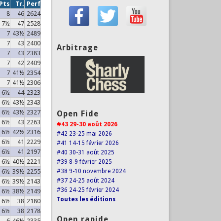
Pts
Tr.
Perf
8
46
2624
7½
47
2528
7
43½
2489
7
43
2400
Arbitrage
7
43
2383
7
42
2409
7
41½
2354
7
41½
2306
6½
44
2323
6½
43½
2343
6½
43½
2327
Open Fide
6½
43
2263
#43 29-30 août 2026
6½
42½
2316
#42 23-25 mai 2026
6½
41
2229
#41 14-15 février 2026
6½
41
2197
#40 30-31 août 2025
6½
40½
2221
#39 8-9 février 2025
6½
39½
2255
#38 9-10 novembre 2024
#37 24-25 août 2024
6½
39½
2143
#36 24-25 février 2024
6½
38½
2149
Toutes les éditions
6½
38
2180
6½
38
2178
Open rapide
6
46½
2335