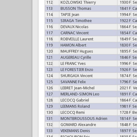
112
KOZLOWSKI Thierry
1930 F
S
113
BUSSON Thomas
1841 F
C
114
TAPIE Jean
1994 F
S
115
SIRAGA Timothee
1922 F
C
116
DEVAUX Nicolas
1864 F
S
117
CARNAC Vincent
1854 F
C
118
ROBVEILLE Laurent
1849 F
S
119
HAMON Albert
1830 F
S
120
MAUFFREY Hugues
1895 F
S
121
AUGEREAU Cyrille
1846 F
S
122
LE FRANC Yves
1996 F
S
123
LE FORESTIER Enzo
1926 F
S
124
SHURGAIA Vincent
1874 F
S
125
SAVANNE Felix
1796 F
S
126
LEBRET Jean-Michel
2021 F
V
127
MERLAND-SIMON Leo
1891 F
C
128
LECOCQ Gabriel
1864 F
C
129
LEEMANS Roland
1981 F
S
130
LECOCQ Remi
1728 F
B
131
MONTBROUSSOUS Adrien
1814 F
S
132
GOMARD Alexandre
1848 F
S
133
VEKEMANS Denis
1897 F
S
134
PICHOURON Eric
1835 F
S