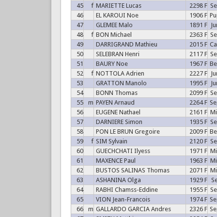
45
f
MARIETTE Lucas
2298 F
S
46
EL KAROUI Noe
1906 F
P
47
GLEMEE Malo
1891 F
J
48
f
BON Michael
2363 F
S
49
DARRIGRAND Mathieu
2015 F
C
50
SELEBRAN Henri
2117 F
S
51
BAURY Noe
1967 F
B
52
f
NOTTOLA Adrien
2227 F
J
53
GRATTON Manolo
1995 F
J
54
BONN Thomas
2099 F
S
55
m
PAYEN Arnaud
2264 F
S
56
EUGENE Nathael
2161 F
M
57
DARNIERE Simon
1935 F
S
58
PON LE BRUN Gregoire
2009 F
B
59
f
SIM Sylvain
2120 F
S
60
GUECHCHATI Ilyess
1971 F
M
61
MAXENCE Paul
1963 F
M
62
BUSTOS SALINAS Thomas
2071 F
M
63
ASHANINA Olga
1929 F
S
64
RABHI Chamss-Eddine
1955 F
S
65
VION Jean-Francois
1974 F
S
66
m
GALLARDO GARCIA Andres
2326 F
S