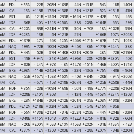
epM
PDL
+ 33N
- 22B
=208N
+109B
= 44N
+131B
= 54N
- 18B
=140N
enM
CVL
- 13N
+119B
=175N
+138B
= 21N
+121B
- 52N
+131B
- 43N
enM
EST
- 6N
=121B
+154N
=293B
+164N
+117B
+ 42B
- 25N
- 46B
enM
IDF
= 36B
- 40N
+122B
+256N
= 38B
=209N
+164B
= 55N
- 29B
adM
CVL
+120N
- 99B
+241N
+157B
- 30N
+ 70B
- 18N
+102B
- 39N
enM
IDF
+223N
= 13B
- 4N
+121B
- 57N
=
+166B
-107N
+202B
adM
PDL
+137B
= 27N
- 26B
-125N
+256B
+171N
+167B
- 17N
=101B
enM
NAQ
-199N
+ 72B
-100N
+226B
+ 45B
- 36N
+177B
+224N
- 38B
epM
PDL
+ 44N
- 52B
- 37N
+140B
+221N
+204B
- 28N
- 72B
+219N
epM
EST
- 19B
+ 94N
- 31B
+269N
+296B
- 20N
+294B
+230N
- 40B
inM
IDF
+ 82B
- 24N
+ 97B
- 8N
+127B
=151N
-146B
=200N
+171B
enM
BRE
+298N
-114B
+245N
+152B
- 33N
=136B
+ 76N
- 49B
= 96N
adM
NAQ
- 55B
+167N
=158B
+160N
= 40B
+ 84N
- 20B
- 94N
+200B
etM
CVL
=
= 67N
- 15B
+218B
+267N
- 42N
+125B
+250B
- 44N
epM
HDF
+ 35N
- 23B
=109N
+169B
- 50N
- 18B
+277N
=220B
+216N
enM
IDF
+228B
=210N
+ 80B
=
- 13N
- 44B
=153N
+234N
=130B
enM
BRE
- 28N
+184B
- 30N
+212B
=261N
= 39B
+208N
+190B
- 32N
enM
PDL
=212N
+218B
= 32N
+153B
- 52N
- 54B
+216N
+ 95B
enM
HDF
- 56N
+139B
+215N
- 37B
+252N
+293B
- 44N
+204B
- 33N
enM
IDF
+348B
=115N
=104B
- 90N
=122B
+275N
+ 81B
= 32B
- 66N
inM
NAQ
- 20B
=200N
= 58B
+210N
+158B
+202N
- 31B
+188N
- 42B
unM
CVL
+337N
- 42N
+130B
+203B
- 37N
- 28B
+207N
- 34B
+220N