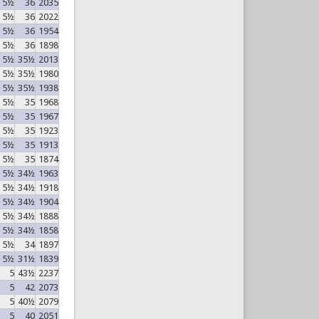
5½
36
2035
5½
36
2022
5½
36
1954
5½
36
1898
5½
35½
2013
5½
35½
1980
5½
35½
1938
5½
35
1968
5½
35
1967
5½
35
1923
5½
35
1913
5½
35
1874
5½
34½
1963
5½
34½
1918
5½
34½
1904
5½
34½
1888
5½
34½
1858
5½
34
1897
5½
31½
1839
5
43½
2237
5
42
2073
5
40½
2079
5
40
2051