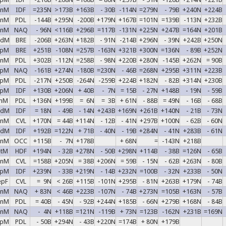
enM
IDF
=235N
>173B
+163B
- 30B
-114N
=279N
- 79B
+240N
+224B
inM
PDL
-144B
+295N
-200B
+179N
+167B
=101N
=139B
-113N
+232B
inM
NAQ
- 96N
<116B
+296B
=117B
-131N
+225N
+247B
=164N
+201B
adM
BRE
-206B
+263N
+182B
- 91N
-214B
+296N
- 39N
+242B
+250N
epM
BRE
+251B
-108N
=257B
-163N
+321B
+300N
=136N
- 89B
+252N
enM
PDL
+302B
-112N
=258B
- 98N
+220B
+280N
-145B
+262N
= 90B
epM
NAQ
-161B
+274N
-180B
=230N
- 46B
=268N
+295B
+311N
+223B
epM
PDL
-217N
+250B
-264N
-259B
+224B
+182N
- 82B
+314N
+230B
upM
IDF
+130B
+206N
+ 40B
- 7N
= 15B
- 27N
+148B
- 19N
- 59B
unM
PDL
+136N
+199B
= 6N
= 3B
+ 61N
- 88B
= 49N
- 16B
- 68B
adM
IDF
= 18N
- 49B
- 14N
+243B
+169N
+261B
+140N
- 21B
- 73N
enM
CVL
+170N
= 44B
+114N
- 12B
- 41N
+297B
+100N
- 62B
- 60N
adM
IDF
+192B
=122N
+ 71B
- 40N
- 19B
+284N
- 41N
+283B
- 61N
enM
OCC
+115B
- 7N
+178B
+ 68N
=
-143N
+218B
etM
HDF
+194N
- 32B
+278N
- 50B
+298N
+114B
- 38B
=126N
- 65B
enM
CVL
=158B
+205N
= 38B
+206N
= 59B
- 15N
- 62B
+263N
- 80B
upM
IDF
+239N
- 33B
+219N
- 14B
+232N
=100B
- 32N
+233B
- 50N
epF
CVL
= 9N
< 26B
+115B
-101N
+295B
- 81N
+263B
+179N
- 74B
inM
NAQ
+ 83N
< 46B
+223B
-107N
- 74B
+273N
=105B
+163N
- 57B
enM
PDL
= 40B
- 45N
- 92B
+244N
+185B
- 66N
+279B
+168N
- 84B
enM
NAQ
- 4N
+118B
=121N
-119B
+ 73N
=123B
-162N
+231B
=169N
epM
PDL
- 50B
+294N
- 43B
+220N
=174B
+ 80N
+179B