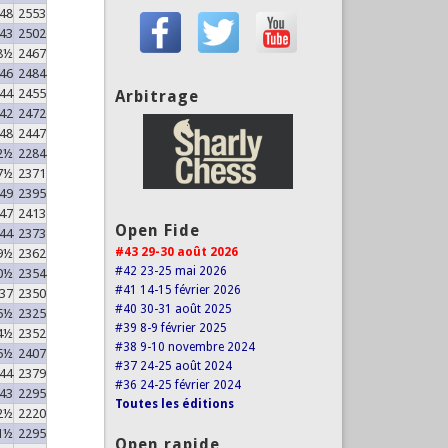
48
2553
43
2502
8½
2467
46
2484
44
2455
Arbitrage
42
2472
48
2447
2½
2284
7½
2371
49
2395
47
2413
Open Fide
44
2373
#43 29-30 août 2026
9½
2362
#42 23-25 mai 2026
0½
2354
#41 14-15 février 2026
37
2350
#40 30-31 août 2025
5½
2325
#39 8-9 février 2025
4½
2352
#38 9-10 novembre 2024
5½
2407
#37 24-25 août 2024
44
2379
#36 24-25 février 2024
43
2295
Toutes les éditions
2½
2220
1½
2295
Open rapide