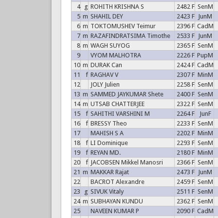
4
g
ROHITH KRISHNA S
2482 F
SenM
5
m
SHAHIL DEY
2423 F
JunM
6
m
TOKTOMUSHEV Teimur
2396 F
CadM
7
m
RAZAFINDRATSIMA Timothe
2533 F
JunM
8
m
WAGH SUYOG
2365 F
SenM
9
VYOM MALHOTRA
2226 F
PupM
10
m
DURAK Can
2424 F
CadM
11
f
RAGHAV V
2307 F
MinM
12
JOLY Julien
2258 F
SenM
13
m
SAMMED JAYKUMAR Shete
2400 F
SenM
14
m
UTSAB CHATTERJEE
2322 F
SenM
15
f
SAHITHI VARSHINI M
2264 F
JunF
16
f
BRESSY Theo
2233 F
SenM
17
MAHISH S A
2202 F
MinM
18
f
LI Dominique
2293 F
SenM
19
f
REYAN MD.
2180 F
MinM
20
f
JACOBSEN Mikkel Manosri
2366 F
SenM
21
m
MAKKAR Rajat
2473 F
JunM
22
BACROT Alexandre
2459 F
SenM
23
g
SIVUK Vitaly
2511 F
SenM
24
m
SUBHAYAN KUNDU
2362 F
SenM
25
NAVEEN KUMAR P
2090 F
CadM