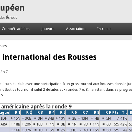
oupéen
 des Échecs
Compét. adultes
Joueurs
Association
Intranet
usses
l international des Rousses
23:17
couleurs du club avec une participation à un gros tournoi aux Rousses dans le Jur
n début de tournoi, il subit 2 défaites aux rondes 7 et 8, l'arrêtant dans sa progres
lo.
e américaine après la ronde 9
Ligue
R 1
R 2
R 3
R 4
R 5
R 6
R 7
R 8
R 9
Pts
Tr.
B
IDF
+ 15N
+ 30B
= 3N
= 34B
+ 10N
= 2B
+ 13N
+ 4B
= 5N
7
41½
ARA
+ 18B
+ 20N
= 10B
+ 4N
= 3B
= 1N
= 7B
+ 14N
= 6B
6½
42½
5
+ 16B
+ 37N
= 1B
+ 6N
= 2N
+ 21B
- 4B
+ 15N
= 8B
6½
42
5