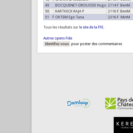
49
BOCQUENET-DROUODE Hugo
2114 F
BenM
50
KARTHICK RAJA P
2116 F
BenM
51
f
OKTEM Ege Tuna
2316 F
MinM
Tous les résultats sur
le site de la FFE
.
Autres opens Fide
Identifiez-vous
pour poster des commentaires