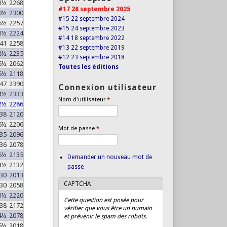
1½
2268
#17 28 septembre 2025
0½
2300
#15 22 septembre 2024
5½
2257
#15 24 septembre 2023
1½
2224
#14 18 septembre 2022
41
2258
#13 22 septembre 2019
8½
2235
#12 23 septembre 2018
6½
2062
Toutes les éditions
6½
2118
47
2390
Connexion utilisateur
4½
2333
Nom d'utilisateur
*
2½
2286
38
2120
6½
2206
Mot de passe
*
35
2096
36
2078
5½
2135
Demander un nouveau mot de
3½
2132
passe
30
2013
CAPTCHA
30
2058
1½
2220
Cette question est posée pour
38
2172
vérifier que vous être un humain
4½
2078
et prévenir le spam des robots.
5½
2018