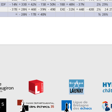
IDF
- 14N
= 33B
= 42N
- 15B
+ 50N
- 18B
= 48N
- 37N
2½
29½
- 37B
= 28N
= 46B
- 39N
- 49B
EXE
- 32N
= 44B
- 43B
2½
24
2
=
- 26N
- 17B
< 40N
½
26½