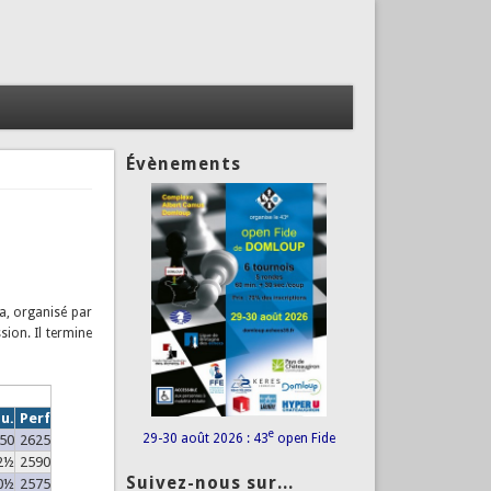
Évènements
a, organisé par
sion. Il termine
u.
Perf
e
29-30 août 2026 : 43
open Fide
50
2625
2½
2590
Suivez-nous sur...
0½
2575