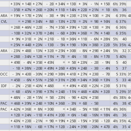
+ 33N
+ 14B
+ 27N
- 2B
+ 34N
= 13B
+ 3N
- 1N
+ 15B
6½
39½
- 35B
+ 47N
+ 26B
= 20N
+ 11B
= 14N
+ 22B
+ 21N
= 1B
6½
36
ARA
= 19N
+ 17B
+ 25N
- 3B
+ 9N
= 23B
= 21N
+ 10B
= 2N
6
39½
4
CVL
=
+ 29B
= 34N
+ 8B
- 13N
+ 27B
= 2N
= 9B
+ 16N
6
37½
= 26B
+ 46N
= 22B
- 7N
= 35B
+ 39N
+ 12B
+ 13B
= 3N
6
36½
- 10B
+ 32N
+ 37B
= 24N
- 6B
+ 20N
+ 36B
= 7N
+ 14B
6
35½
+ 9N
+ 31B
= 2N
= 21B
- 1B
= 36N
+ 11B
- 6N
+ 28N
5½
40
= 25N
+ 44B
+ 23N
- 13B
- 5N
+ 19B
- 10N
> 38B
> 22B
5½
35½
4
ARA
- 23N
+ 48B
- 13N
+ 32B
= 25N
+ 30B
- 8N
+ 29B
+ 24N
5½
32
3
+ 28B
- 34N
+ 12B
+ 11N
+ 7B
= 4N
- 1B
- 8N
= 17B
5
40½
+ 49B
- 4N
+ 35B
+ 45N
=
= 5B
+ 23N
- 2B
- 9N
5
40
- 1B
+ 38N
- 20B
+ 49N
+ 26B
+ 45N
+ 24B
- 3B
- 4N
5
37
OCC
- 3N
+ 43B
- 30N
= 29B
= 38N
+ 41B
+ 27N
+ 23B
- 7B
5
33½
3
= 45B
- 6N
+ 51N
= 25B
= 31N
= 29B
= 34N
+ 36B
= 13N
5
33
4
IDF
- 2N
- 25B
= 43N
+ 48B
=
+ 49N
+ 45B
= 22N
= 23B
5
31½
= 6B
- 45N
= 39B
+ 37N
= 24B
- 11N
= 46B
+ 40N
+ 32B
5
29½
3
+ 48N
- 2B
+ 15N
= 5B
- 23N
- 9B
+ 42N
+ 25B
4½
38½
4
PAC
= 46B
+ 39N
+ 24B
= 10N
+ 36B
- 3N
= 6B
- 5B
4½
38
4
PAC
+ 42N
= 36B
= 8N
= 30B
=
+ 34B
- 5N
= 18B
< 11N
4½
36½
+ 12B
= 24N
- 11B
+ 41N
+ 20B
= 6N
- 14B
- 16N
= 18N
4½
36
+ 43N
= 23B
- 21N
= 9B
= 19N
+ 25B
- 15N
> 35B
- 12B
4½
35½
4
= 11B
+ 18N
- 6B
= 17N
= 12B
- 24N
+ 39B
- 20N
+ 47B
4½
35
4