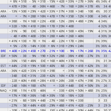
= 8N
+ 51B
- 5N
= 31B
- 15N
= 42B
= 33N
= 27B
> 36N
4½
34½
4
+ 47B
+ 35N
- 4B
- 36N
+ 46B
- 7N
- 16B
= 26N
+ 37B
4½
34
4
ARA
- 13N
= 50B
= 29N
= 42B
= 33N
= 37N
+ 30B
> 34B
- 10B
4½
30
3
ARA
=
- 7N
= 28B
= 16N
+ 47B
= 17N
= 35B
- 12N
= 30B
4
34½
4
+ 38B
- 1N
+ 16B
= 22N
- 45B
- 12N
- 28N
+ 48B
= 29N
4
34½
+ 32B
- 10N
= 41B
= 26N
= 17B
= 35N
+ 40B
4
32½
3
- 31N
- 9B
EXE
- 12N
- 37B
+ 43N
+ 50B
> 45N
- 19N
4
31½
3
- 4B
= 49N
= 40B
- 35N
= 28B
+ 44N
= 26B
> 46N
4
30½
3
+ 41N
+ 13B
= 7B
= 1N
- 4B
- 22N
= 17B
< 28N
3½
39½
+ 5N
- 27B
- 14N
+ 33B
= 8N
= 31B
= 29N
< 24N
3½
36½
4
BRE
+ 40B
= 22N
= 45B
+ 27B
- 21N
= 10B
- 9N
- 17N
< 26B
3½
35½
4
IDF
+ 50N
- 3B
- 9N
- 19B
+ 32N
= 28B
- 38N
+ 49B
- 27N
3½
33
- 30N
- 15B
= 48N
EXE
= 16B
= 46N
+ 37B
< 11N
3½
31
3
EST
= 44N
- 21B
= 19N
+ 50B
= 40N
- 8B
- 25N
= 41B
= 42N
3½
30
ARA
- 36N
= 42B
= 33N
> 51B
= 39B
=
- 31N
- 19B
= 41N
3½
29½
- 34B
EXE
= 31N
- 23B
= 42N
- 16N
= 47B
= 39N
= 40B
3½
29½
3
- 22B
= 40N
= 49B
= 28N
= 41B
= 26N
- 20B
= 47N
= 39B
3½
27½
3
IDF
- 24B
- 16N
= 18B
- 47N
=
- 32B
= 44B
EXE
+ 50N
3½
26
NAQ
= 39B
- 11N
= 47B
- 46N
=
- 33B
= 43N
= 50N
> 48B
3½
25½
= 17N
+ 19B
= 36N
- 14B
+ 30N
- 15B
- 18N
< 32B
3
33½
4
= 21N
- 8B
= 50N
+ 44B
- 27N
= 38B
= 19N
< 33B
3
33
- 27N
- 5B
= 44N
+ 43B
- 29N
= 48B
= 41N
= 42B
- 25N
3
29
3
- 20B
- 12N
= 38B
- 18N
EXE
= 47N
= 49B
- 30N
< 44N
2½
30
3