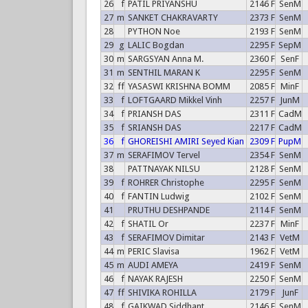
26
f
PATIL PRIYANSHU
2146 F
SenM
27
m
SANKET CHAKRAVARTY
2373 F
SenM
28
PYTHON Noe
2193 F
SenM
29
g
LALIC Bogdan
2295 F
SepM
30
m
SARGSYAN Anna M.
2360 F
SenF
31
m
SENTHIL MARAN K
2295 F
SenM
32
ff
YASASWI KRISHNA BOMM
2085 F
MinF
33
f
LOFTGAARD Mikkel Vinh
2257 F
JunM
34
f
PRIANSH DAS
2311 F
CadM
35
f
SRIANSH DAS
2217 F
CadM
36
f
GHOREISHI AMIRI Seyed Kian
2309 F
PupM
37
m
SERAFIMOV Tervel
2354 F
SenM
38
PATTNAYAK NILSU
2128 F
SenM
39
f
ROHRER Christophe
2295 F
SenM
40
f
FANTIN Ludwig
2102 F
SenM
41
PRUTHU DESHPANDE
2114 F
SenM
42
f
SHATIL Or
2237 F
MinF
43
f
SERAFIMOV Dimitar
2143 F
VetM
44
m
PERIC Slavisa
1962 F
VetM
45
m
AUDI AMEYA
2419 F
SenM
46
f
NAYAK RAJESH
2250 F
SenM
47
ff
SHIVIKA ROHILLA
2179 F
JunF
48
f
GAIKWAD Siddhant
2146 F
SenM