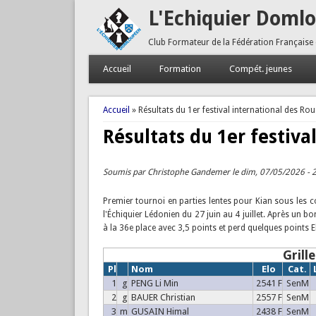
L'Echiquier Doml
Club Formateur de la Fédération Française
Accueil
Formation
Compét. jeunes
Vous êtes ici
Accueil
» Résultats du 1er festival international des Ro
Résultats du 1er festiva
Soumis par
Christophe Gandemer
le dim, 07/05/2026 - 
Premier tournoi en parties lentes pour Kian sous les 
l'Échiquier Lédonien du 27 juin au 4 juillet. Après un bo
à la 36e place avec 3,5 points et perd quelques points E
Grill
Pl
Nom
Elo
Cat.
1
g
PENG Li Min
2541 F
SenM
2
g
BAUER Christian
2557 F
SenM
3
m
GUSAIN Himal
2438 F
SenM