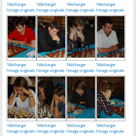
Télécharger
Télécharger
Télécharger
Télécharger
l'image originale
l'image originale
l'image originale
l'image originale
Télécharger
Télécharger
Télécharger
Télécharger
l'image originale
l'image originale
l'image originale
l'image originale
Télécharger
Télécharger
Télécharger
Télécharger
l'image originale
l'image originale
l'image originale
l'image originale