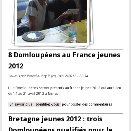
8 Domloupéens au France jeunes
2012
Soumis par
Pascal Aubry
le jeu, 04/12/2012 - 22:34
Huit Domloupéens seront présents au france jeunes 2012 qui aura lieu
du 14 au 21 avril 2012 à Nîmes :
En savoir plus
à propos de 8 Domloupéens au France jeunes 2012
Identifiez-vous
pour poster des commentaires
Bretagne jeunes 2012 : trois
Domloupéens qualifiés pour le