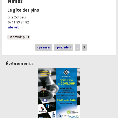
Nîmes
Le gîte des pins
Gîte 2-3 pers.
06 11 89 84 82
Site web
En savoir plus
à propos de Recherche d'hébergements
« premier
‹ précédent
1
2
Pages
Évènements