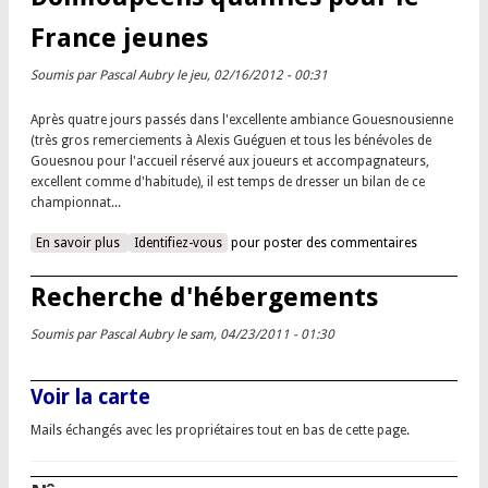
France jeunes
Soumis par
Pascal Aubry
le jeu, 02/16/2012 - 00:31
Après quatre jours passés dans l'excellente ambiance Gouesnousienne
(très gros remerciements à Alexis Guéguen et tous les bénévoles de
Gouesnou pour l'accueil réservé aux joueurs et accompagnateurs,
excellent comme d'habitude), il est temps de dresser un bilan de ce
championnat...
En savoir plus
à propos de Bretagne jeunes 2012 : trois Domloupéens
Identifiez-vous
pour poster des commentaires
qualifiés pour le France jeunes
Recherche d'hébergements
Soumis par
Pascal Aubry
le sam, 04/23/2011 - 01:30
Voir la carte
Mails échangés avec les propriétaires tout en bas de cette page.