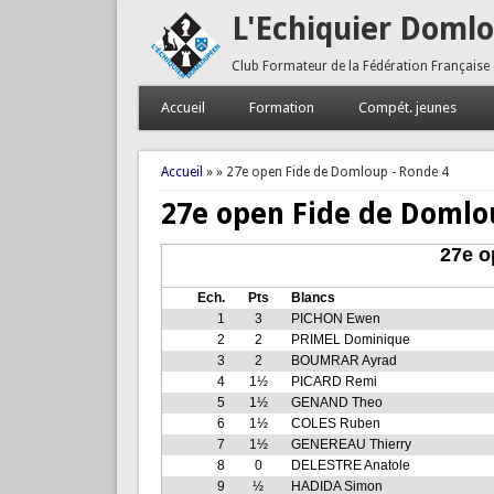
L'Echiquier Doml
Club Formateur de la Fédération Française
Accueil
Formation
Compét. jeunes
Vous êtes ici
Accueil
»
» 27e open Fide de Domloup - Ronde 4
27e open Fide de Domlo
27e o
Ech.
Pts
Blancs
1
3
PICHON Ewen
2
2
PRIMEL Dominique
3
2
BOUMRAR Ayrad
4
1½
PICARD Remi
5
1½
GENAND Theo
6
1½
COLES Ruben
7
1½
GENEREAU Thierry
8
0
DELESTRE Anatole
9
½
HADIDA Simon