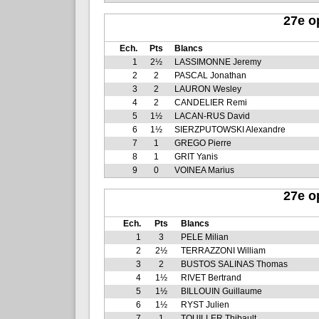
27e o
Ech.
Pts
Blancs
1
2½
LASSIMONNE Jeremy
2
2
PASCAL Jonathan
3
2
LAURON Wesley
4
2
CANDELIER Remi
5
1½
LACAN-RUS David
6
1½
SIERZPUTOWSKI Alexandre
7
1
GREGO Pierre
8
1
GRIT Yanis
9
0
VOINEA Marius
27e o
Ech.
Pts
Blancs
1
3
PELE Milian
2
2½
TERRAZZONI William
3
2
BUSTOS SALINAS Thomas
4
1½
RIVET Bertrand
5
1½
BILLOUIN Guillaume
6
1½
RYST Julien
7
1
TOUILLER Thibault