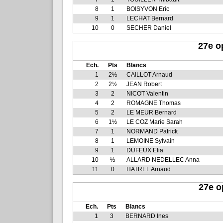
8
1
BOISYVON Eric
9
1
LECHAT Bernard
10
0
SECHER Daniel
27e o
Ech.
Pts
Blancs
1
2½
CAILLOT Arnaud
2
2½
JEAN Robert
3
2
NICOT Valentin
4
2
ROMAGNE Thomas
5
2
LE MEUR Bernard
6
1½
LE COZ Marie Sarah
7
1
NORMAND Patrick
8
1
LEMOINE Sylvain
9
1
DUFEUX Elia
10
½
ALLARD NEDELLEC Anna
11
0
HATREL Arnaud
27e o
Ech.
Pts
Blancs
1
3
BERNARD Ines