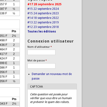
557 F
1
#17 28 septembre 2025
587 F
½
#15 22 septembre 2024
538 F
½
#15 24 septembre 2023
#14 18 septembre 2022
#13 22 septembre 2019
#12 23 septembre 2018
Pts
Toutes les éditions
351 F
2½
498 F
2
Connexion utilisateur
436 F
2
Nom d'utilisateur
*
464 F
2
417 F
2
424 F
2
Mot de passe
*
399 E
1
386 F
1
356 F
1
Demander un nouveau mot de
376 F
1
passe
356 F
½
CAPTCHA
Cette question est posée pour
vérifier que vous être un humain
Pts
et prévenir le spam des robots.
343 F
2½