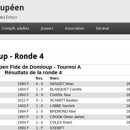
oupéen
 des Échecs
Compét. adultes
Joueurs
Association
Intranet
up - Ronde 4
pen Fide de Domloup - Tournoi A
Résultats de la ronde 4
Res.
Noirs
1980 F
X - X
DENIZET Briac
18
1844 F
1 - 0
BLANQUET Camille
19
1893 F
X - X
CHARIL Noa
18
2012 F
0 - 1
SCHMITT Bastien
18
1903 F
1 - 0
LABBE Yannick
18
1884 F
1 - 0
BREMOND Abel
18
1867 F
1 - 0
CROOK Oliver-James
18
1934 F
1 - 0
COLES Robin
19
1893 F
1 - F
EXEMPT