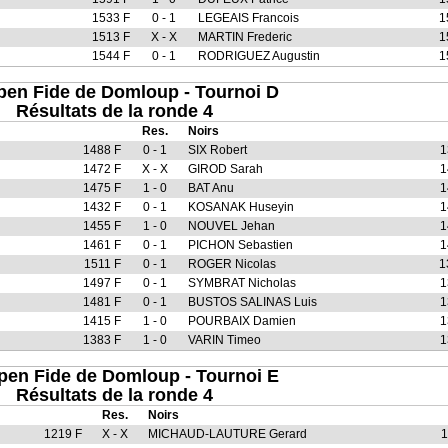
1533 F
0 - 1
LEGEAIS Francois
1
1513 F
X - X
MARTIN Frederic
1
1544 F
0 - 1
RODRIGUEZ Augustin
1
pen Fide de Domloup - Tournoi D
Résultats de la ronde 4
Res.
Noirs
1488 F
0 - 1
SIX Robert
1
1472 F
X - X
GIROD Sarah
1
1475 F
1 - 0
BAT Anu
1
1432 F
0 - 1
KOSANAK Huseyin
1
1455 F
1 - 0
NOUVEL Jehan
1
1461 F
0 - 1
PICHON Sebastien
1
1511 F
0 - 1
ROGER Nicolas
1
1497 F
0 - 1
SYMBRAT Nicholas
1
1481 F
0 - 1
BUSTOS SALINAS Luis
1
1415 F
1 - 0
POURBAIX Damien
1
1383 F
1 - 0
VARIN Timeo
1
pen Fide de Domloup - Tournoi E
Résultats de la ronde 4
Res.
Noirs
1219 F
X - X
MICHAUD-LAUTURE Gerard
1