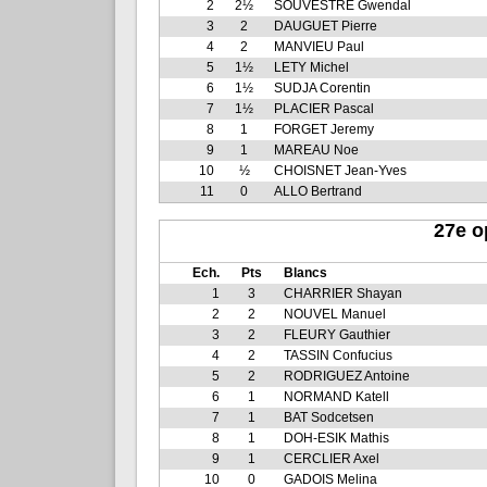
2
2½
SOUVESTRE Gwendal
3
2
DAUGUET Pierre
4
2
MANVIEU Paul
5
1½
LETY Michel
6
1½
SUDJA Corentin
7
1½
PLACIER Pascal
8
1
FORGET Jeremy
9
1
MAREAU Noe
10
½
CHOISNET Jean-Yves
11
0
ALLO Bertrand
27e o
Ech.
Pts
Blancs
1
3
CHARRIER Shayan
2
2
NOUVEL Manuel
3
2
FLEURY Gauthier
4
2
TASSIN Confucius
5
2
RODRIGUEZ Antoine
6
1
NORMAND Katell
7
1
BAT Sodcetsen
8
1
DOH-ESIK Mathis
9
1
CERCLIER Axel
10
0
GADOIS Melina