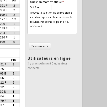
307 F
2½
Question mathématique
*
321 F
2
5 + 1 =
306 F
2
Trouvez la solution de ce problème
199 E
2
mathématique simple et saisissez le
1197 F
1½
résultat. Par exemple, pour 1 + 3,
200 F
1
saisissez 4.
1189 F
1
294 F
1
236 F
1
199 E
0
Utilisateurs en ligne
Pts
Il y a actuellement 0 utilisateur
151 F
3
connecté.
125 F
3
009 E
2
006 F
2
112 F
2
092 F
2
130 N
1
084 F
1
079 F
1
027 F
1