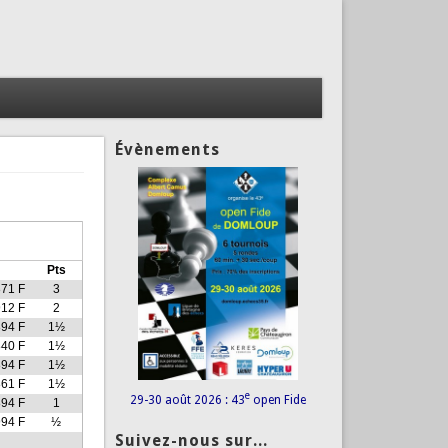
Évènements
Pts
71 F
3
12 F
2
94 F
1½
40 F
1½
94 F
1½
61 F
1½
e
29-30 août 2026 : 43
open Fide
94 F
1
94 F
½
Suivez-nous sur...