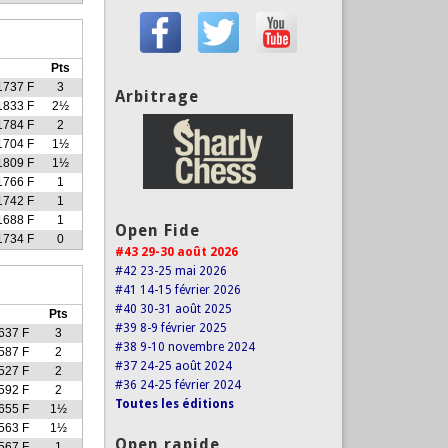
Pts
1737 F
3
Arbitrage
1833 F
2½
1784 F
2
1704 F
1½
1809 F
1½
1766 F
1
1742 F
1
1688 F
1
Open Fide
1734 F
0
#43 29-30 août 2026
#42 23-25 mai 2026
#41 14-15 février 2026
#40 30-31 août 2025
Pts
#39 8-9 février 2025
637 F
3
#38 9-10 novembre 2024
587 F
2
#37 24-25 août 2024
527 F
2
#36 24-25 février 2024
592 F
2
Toutes les éditions
655 F
1½
563 F
1½
Open rapide
567 F
1