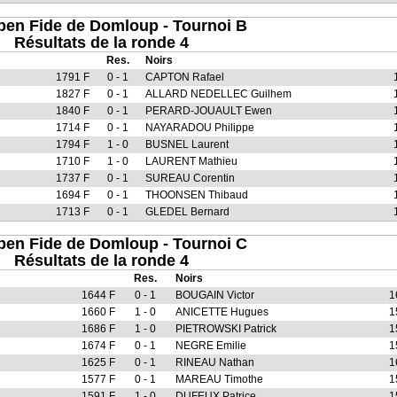
pen Fide de Domloup - Tournoi B
Résultats de la ronde 4
Res.
Noirs
1791 F
0 - 1
CAPTON Rafael
1827 F
0 - 1
ALLARD NEDELLEC Guilhem
1840 F
0 - 1
PERARD-JOUAULT Ewen
1714 F
0 - 1
NAYARADOU Philippe
1794 F
1 - 0
BUSNEL Laurent
1710 F
1 - 0
LAURENT Mathieu
1737 F
0 - 1
SUREAU Corentin
1694 F
0 - 1
THOONSEN Thibaud
1713 F
0 - 1
GLEDEL Bernard
pen Fide de Domloup - Tournoi C
Résultats de la ronde 4
Res.
Noirs
1644 F
0 - 1
BOUGAIN Victor
1
1660 F
1 - 0
ANICETTE Hugues
1
1686 F
1 - 0
PIETROWSKI Patrick
1
1674 F
0 - 1
NEGRE Emilie
1
1625 F
0 - 1
RINEAU Nathan
1
1577 F
0 - 1
MAREAU Timothe
1
1591 F
1 - 0
DUFEUX Patrice
1