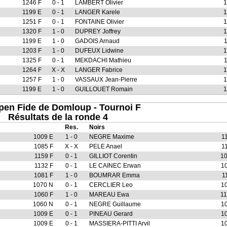
1246 F
0 - 1
LAMBERT Olivier
1
1199 E
0 - 1
LANGER Karele
1
1251 F
0 - 1
FONTAINE Olivier
1
1320 F
1 - 0
DUPREY Joffrey
1
1199 E
1 - 0
GADOIS Arnaud
1203 F
1 - 0
DUFEUX Lidwine
1
1325 F
0 - 1
MEKDACHI Mathieu
1264 F
X - X
LANGER Fabrice
1
1257 F
1 - 0
VASSAUX Jean-Pierre
1
1199 E
1 - 0
GUILLOUET Romain
1
pen Fide de Domloup - Tournoi F
Résultats de la ronde 4
Res.
Noirs
1009 E
1 - 0
NEGRE Maxime
1
1085 F
X - X
PELE Anael
1
1159 F
0 - 1
GILLIOT Corentin
1
1132 F
0 - 1
LE CAINEC Erwan
1
1081 F
1 - 0
BOUMRAR Emma
1
1070 N
0 - 1
CERCLIER Leo
1
1060 F
1 - 0
MAREAU Ewa
1
1060 N
0 - 1
NEGRE Guillaume
1
1009 E
0 - 1
PINEAU Gerard
1
1009 E
0 - 1
MASSIERA-PITTI Arvil
1