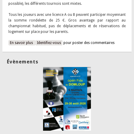
possible), les différents tournois sont mixtes.
Tous les joueurs avec une licence A ou B peuvent participer moyennant
la somme rondelette de 25 €. Gros avantage par rapport au
championnat habituel, pas de déplacements et de réservations de
logement sur place pour les parents.
En savoir plus
à propos de Résultats du championnat de France jeunes
Identifiez-vous
pour poster des commentaires
2020 en ligne
Évènements