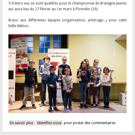
9 d'entre eux se sont qualifiés pour le championnat de Bretagne jeunes
qui aura lieu du 27 février au 1er mars à Plomelin (29).
Bravo aux différentes équipes (organisation, arbitrage...) pour cette
belle édition.
En savoir plus
à propos de 35 jeunes 2020 : 9 Domloupéens qualifiés pour
Identifiez-vous
pour poster des commentaires
le Bretagne jeunes