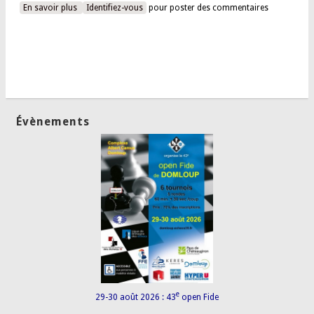
En savoir plus
à propos de Résultats du championnat de France jeunes
Identifiez-vous
pour poster des commentaires
2024
Évènements
e
29-30 août 2026 : 43
open Fide