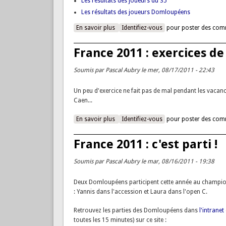
Les résultats des joueurs du 35
Les résultats des joueurs Domloupéens
En savoir plus
à propos de France 2011 : c'est fini !
Identifiez-vous
pour poster des com
France 2011 : exercices de
Soumis par
Pascal Aubry
le mer, 08/17/2011 - 22:43
Un peu d'exercice ne fait pas de mal pendant les vacanc
Caen...
En savoir plus
à propos de France 2011 : exercices de 
Identifiez-vous
pour poster des com
France 2011 : c'est parti !
Soumis par
Pascal Aubry
le mar, 08/16/2011 - 19:38
Deux Domloupéens participent cette année au champion
: Yannis dans l'accession et Laura dans l'open C.
Retrouvez les parties des Domloupéens dans
l'intranet
toutes les 15 minutes) sur ce site :