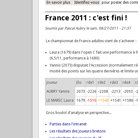
En savoir plus
à propos de Résultats du France 2012
Identifiez-vous
pour poster des com
France 2011 : c'est fini !
Soumis par
Pascal Aubry
le sam, 08/27/2011 - 21:37
Le championnat de France adultes vient de s'achever :
Laura (1679) dans l'open C fait une performance à ha
(6,5/11, performance à 1680)
Yannis (2073) disputait l'Accession (normalement ré
moitié des points sur les quatre dernières et limite
Joueur
Elo
rde1
rde2
rde3
rde4
r
AUBRY Yannis
2073
-2226
-2208
-2213
-2093
-
LE MAREC Laura
1679
-1510
=1548
+1541
+1586
-
Gros boulot d'analyse en perspective...
Parties dans l'intranet
Les résultats des joueurs bretons