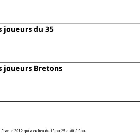
es joueurs Domloupéens
s joueurs du 35
 joueurs du 35
es joueurs Bretons
 joueurs Bretons
France 2012 qui a eu lieu du 13 au 25 août à Pau.