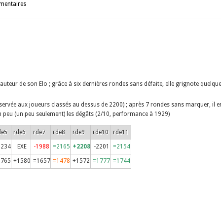
mentaires
uteur de son Elo ; grâce à six dernières rondes sans défaite, elle grignote quelque
servée aux joueurs classés au dessus de 2200) ; après 7 rondes sans marquer, il e
 un peu (un peu seulement) les dégâts (2/10, performance à 1929)
de5
rde6
rde7
rde8
rde9
rde10
rde11
2234
EXE
-1988
=2165
+2208
-2201
=2154
1765
+1580
=1657
=1478
+1572
=1777
=1744