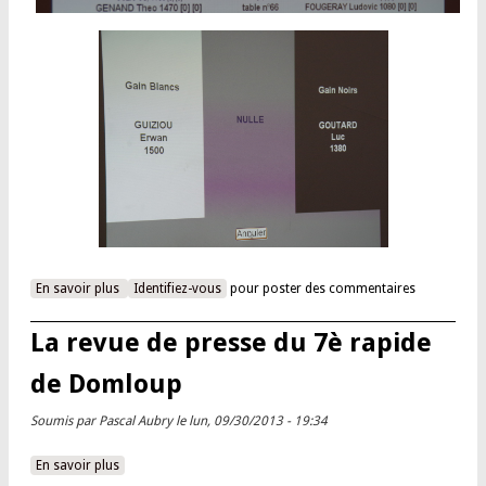
En savoir plus
à propos de Adrien DEMUTH vainqueur du 7è rapide de
Identifiez-vous
pour poster des commentaires
Domloup
La revue de presse du 7è rapide
de Domloup
Soumis par
Pascal Aubry
le lun, 09/30/2013 - 19:34
En savoir plus
à propos de La revue de presse du 7è rapide de Domloup