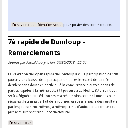
En savoir plus
à propos de Le rapide de Domloup 2013
Identifiez-vous
pour poster des commentaires
7è rapide de Domloup -
Remerciements
Soumis par
Pascal Aubry
le lun, 09/30/2013 - 22:04
La 7è édition de l'open rapide de Domloup a vu la participation de 198
joueurs, une baisse de la participation après le record de l'année
dernière sans doute en partie du à la concurrence d'autres opens de
parties rapides à la même date (99 joueurs à La Flèche, 87 à Saint-Lô,
59 à Gétigné). Cette édition restera néanmoins comme l'une des plus
réussies : le timing parfait de la journée, grâce à la saisie des résultats
par les joueurs eux-mêmes, a même permis d'anticiper la remise des
prix et mieux profiter du pot de clôture !
En savoir plus
à propos de 7è rapide de Domloup - Remerciements