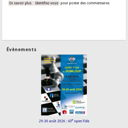
En savoir plus
à propos de Résultats du championnat de France jeunes
Identifiez-vous
pour poster des commentaires
2022
Évènements
e
29-30 août 2026 : 43
open Fide