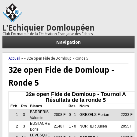
L'Echiquier Domloupéen
Club Formateur de la Fédération Française des Échecs
Navigation
Vous êtes ici
Accueil
»
» 32e open Fide de Domloup - Ronde 5
32e open Fide de Domloup -
Ronde 5
32e open Fide de Domloup - Tournoi A
Résultats de la ronde 5
Ech.
Pts
Blancs
Res.
Noirs
BARBERIS
1
3
2008 F
0 - 1
GREZELS Florian
2233 F
Valentin
EUSTACHE
2
3
2148 F
1 - 0
NORTIER Julien
2055 F
Boris
LEVESQUE