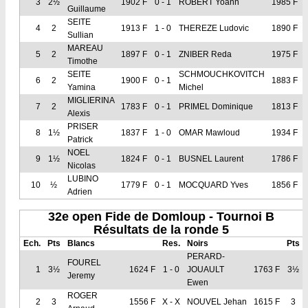
3
2½
1902 F
0 - 1
ROBERT Yoann
1985 F
Guillaume
SEITE
4
2
1913 F
1 - 0
THEREZE Ludovic
1890 F
Sullian
MAREAU
5
2
1897 F
0 - 1
ZNIBER Reda
1975 F
Timothe
SEITE
SCHMOUCHKOVITCH
6
2
1900 F
0 - 1
1883 F
Yamina
Michel
MIGLIERINA
7
2
1783 F
0 - 1
PRIMEL Dominique
1813 F
Alexis
PRISER
8
1½
1837 F
1 - 0
OMAR Mawloud
1934 F
Patrick
NOEL
9
1½
1824 F
0 - 1
BUSNEL Laurent
1786 F
Nicolas
LUBINO
10
½
1779 F
0 - 1
MOCQUARD Yves
1856 F
Adrien
32e open Fide de Domloup - Tournoi B
Résultats de la ronde 5
Ech.
Pts
Blancs
Res.
Noirs
Pts
PERARD-
FOUREL
1
3½
1624 F
1 - 0
JOUAULT
1763 F
3½
Jeremy
Ewen
ROGER
2
3
1556 F
X - X
NOUVEL Jehan
1615 F
3