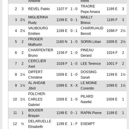
Antoine
Remi
TRAORE
2
3
REVEL Pablo
1107 F
1 - 0
1199 E
3
Pepe Amara
MIGLIERINA
MAILLY
3
2½
1199 E
0 - 1
1195 F
3
Rudy
Brieuc
VAUBOURG
CHARRUAUD
4
2½
1199 E
0 - 1
1098 F
2½
Emilien
Benoit
FROGER
5
2
1160 N
1 - 0
SORIN Lilian
1009 E
2½
Mathurin
CHARPENTIER
PINEAU
6
2
1156 F
1 - 0
1024 F
2
Bruno
Gerard
CERCLIER
7
2
1028 F
1 - 0
LEE Terence
1001 F
2
Axel
DIFFERT
DOSSING
8
1½
1009 E
1 - 0
1199 E
1½
Christine
Sarah
AL AHDAB
LE MOINE
9
1½
1099 E
X - X
1099 E
1½
Jibril
Corentin
FOLCHER-
PILARD
10
1½
CARLES
1009 E
1 - 0
1009 E
1
Nawfal
Gabriel
BOUDER
11
1
1199 E
0 - 1
RAPIN Pierre
1199 E
1
Brayan
DELARUELLE
12
½
1199 E
1 - F
EXEMPT
Elisabeth