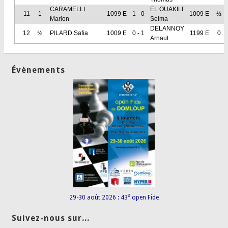
CARAMELLI
EL OUAKILI
11
1
1099 E
1 - 0
1009 E
½
Marion
Selma
DELANNOY
12
½
PILARD Safia
1009 E
0 - 1
1199 E
0
Arnaut
Évènements
e
29-30 août 2026 : 43
open Fide
Suivez-nous sur...