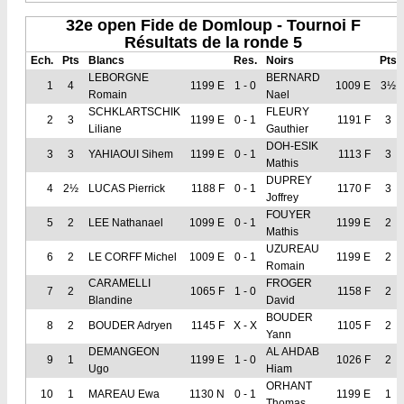
32e open Fide de Domloup - Tournoi F
Résultats de la ronde 5
Ech.
Pts
Blancs
Res.
Noirs
Pts
LEBORGNE
BERNARD
1
4
1199 E
1 - 0
1009 E
3½
Romain
Nael
SCHKLARTSCHIK
FLEURY
2
3
1199 E
0 - 1
1191 F
3
Liliane
Gauthier
DOH-ESIK
3
3
YAHIAOUI Sihem
1199 E
0 - 1
1113 F
3
Mathis
DUPREY
4
2½
LUCAS Pierrick
1188 F
0 - 1
1170 F
3
Joffrey
FOUYER
5
2
LEE Nathanael
1099 E
0 - 1
1199 E
2
Mathis
UZUREAU
6
2
LE CORFF Michel
1009 E
0 - 1
1199 E
2
Romain
CARAMELLI
FROGER
7
2
1065 F
1 - 0
1158 F
2
Blandine
David
BOUDER
8
2
BOUDER Adryen
1145 F
X - X
1105 F
2
Yann
DEMANGEON
AL AHDAB
9
1
1199 E
1 - 0
1026 F
2
Ugo
Hiam
ORHANT
10
1
MAREAU Ewa
1130 N
0 - 1
1199 E
1
Thomas