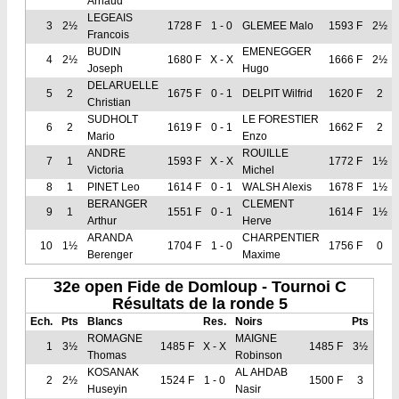
Arnaud
LEGEAIS
3
2½
1728 F
1 - 0
GLEMEE Malo
1593 F
2½
Francois
BUDIN
EMENEGGER
4
2½
1680 F
X - X
1666 F
2½
Joseph
Hugo
DELARUELLE
5
2
1675 F
0 - 1
DELPIT Wilfrid
1620 F
2
Christian
SUDHOLT
LE FORESTIER
6
2
1619 F
0 - 1
1662 F
2
Mario
Enzo
ANDRE
ROUILLE
7
1
1593 F
X - X
1772 F
1½
Victoria
Michel
8
1
PINET Leo
1614 F
0 - 1
WALSH Alexis
1678 F
1½
BERANGER
CLEMENT
9
1
1551 F
0 - 1
1614 F
1½
Arthur
Herve
ARANDA
CHARPENTIER
10
1½
1704 F
1 - 0
1756 F
0
Berenger
Maxime
32e open Fide de Domloup - Tournoi C
Résultats de la ronde 5
Ech.
Pts
Blancs
Res.
Noirs
Pts
ROMAGNE
MAIGNE
1
3½
1485 F
X - X
1485 F
3½
Thomas
Robinson
KOSANAK
AL AHDAB
2
2½
1524 F
1 - 0
1500 F
3
Huseyin
Nasir