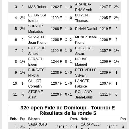
ARANDA-
3
3
MAS Robert
1262 F
1 - 0
1247 F
2½
PHAM Anh
EL IDRISSI
DUPONT
4
2½
1199 E
1 - 0
1205 F
2½
Ismael
Thomas
SURZUR
5
2½
1268 F
1 - 0
PIHAN Daniel
1219 F
2
Meriadec
VASSAUX
MENEZ Jean-
6
2
1208 F
X - X
1206 F
2
Jean-Pierre
Pierre
CHIEFARE
CHEZIERE
7
2
1199 E
1 - 0
1357 F
1½
Amjad
Alexis
BERSOT
NOUVEL
8
1½
1244 F
0 - 1
1206 F
1½
Ewen
Manuel
BUKAVEC
REFUVEILLE
9
1½
1238 F
1 - 0
1339 F
1
Nikolaj
Sylvain
GILLIOT
LANGER
10
1
1207 F
1 - 0
1307 F
1
Corentin
Fabrice
STORME
ROLLAND
11
½
1220 F
0 - 1
1211 F
0
Alain
Jean-Louis
32e open Fide de Domloup - Tournoi E
Résultats de la ronde 5
Ech.
Pts
Blancs
Res.
Noirs
Pts
SABAROTS
CARAMELLI
1
3½
1191 F
0 - 1
1183 F
4