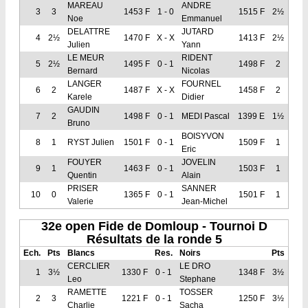
MAREAU
ANDRE
3
3
1453 F
1 - 0
1515 F
2½
Noe
Emmanuel
DELATTRE
JUTARD
4
2½
1470 F
X - X
1413 F
2½
Julien
Yann
LE MEUR
RIDENT
5
2½
1495 F
0 - 1
1498 F
2
Bernard
Nicolas
LANGER
FOURNEL
6
2
1487 F
X - X
1458 F
2
Karele
Didier
GAUDIN
7
2
1498 F
0 - 1
MEDI Pascal
1399 E
1½
Bruno
BOISYVON
8
1
RYST Julien
1501 F
0 - 1
1509 F
1
Eric
FOUYER
JOVELIN
9
1
1463 F
0 - 1
1503 F
1
Quentin
Alain
PRISER
SANNER
10
0
1365 F
0 - 1
1501 F
1
Valerie
Jean-Michel
32e open Fide de Domloup - Tournoi D
Résultats de la ronde 5
Ech.
Pts
Blancs
Res.
Noirs
Pts
CERCLIER
LE DRO
1
3½
1330 F
0 - 1
1348 F
3½
Leo
Stephane
RAMETTE
TOSSER
2
3
1221 F
0 - 1
1250 F
3½
Charlie
Sacha