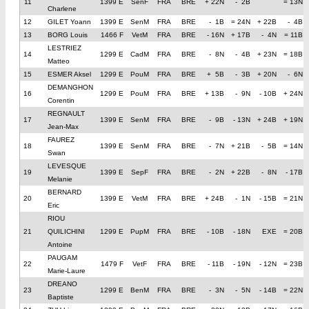
11
1399 E
SenF
FRA
BRE
+ 22N
- 2B
= 13N
Charlene
12
GILET Yoann
1399 E
SenM
FRA
BRE
- 1B
= 24N
+ 22B
- 4B
13
BORG Louis
1466 F
VetM
FRA
BRE
- 16N
+ 17B
- 4N
= 11B
LESTRIEZ
14
1299 E
CadM
FRA
BRE
- 8N
- 4B
+ 23N
= 18B
Matteo
15
ESMER Aksel
1299 E
PouM
FRA
BRE
+ 5B
- 3B
+ 20N
- 6N
DEMANGHON
16
1299 E
PouM
FRA
BRE
+ 13B
- 9N
- 10B
+ 24N
Corentin
REGNAULT
17
1399 E
SenM
FRA
BRE
- 9B
- 13N
+ 24B
+ 19N
Jean-Max
FAUREZ
18
1399 E
SenM
FRA
BRE
- 7N
+ 21B
- 5B
= 14N
Swan
LEVESQUE
19
1399 E
SepF
FRA
BRE
- 2N
+ 22B
- 8N
- 17B
Melanie
BERNARD
20
1399 E
VetM
FRA
BRE
+ 24B
- 1N
- 15B
= 21N
Eric
RIOU
21
QUILICHINI
1299 E
PupM
FRA
BRE
- 10B
- 18N
EXE
= 20B
Antoine
PAUGAM
22
1479 F
VetF
FRA
BRE
- 11B
- 19N
- 12N
= 23B
Marie-Laure
DREANO
23
1299 E
BenM
FRA
BRE
- 3N
- 5N
- 14B
= 22N
Baptiste