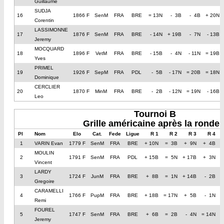
Guillaume
SUDJA
16
1866 F
SenM
FRA
BRE
= 13N
- 3B
- 4B
+ 20N
Corentin
LASSIMONNE
17
1876 F
SenM
FRA
BRE
- 14N
+ 19B
- 7N
- 13B
Jeremy
MOCQUARD
18
1896 F
VetM
FRA
BRE
- 15B
- 4N
- 11N
= 19B
Yves
PRIMEL
19
1926 F
SepM
FRA
PDL
- 5B
- 17N
= 20B
= 18N
Dominique
CERCLIER
20
1870 F
MinM
FRA
BRE
- 2B
- 12N
= 19N
- 16B
Leo
Tournoi B
Grille américaine après la ronde 
Pl
Nom
Elo
Cat.
Fede
Ligue
R 1
R 2
R 3
R 4
1
VARIN Evan
1779 F
SenM
FRA
BRE
+ 10N
= 3B
+ 9N
+ 4B
MOULIN
2
1791 F
SenM
FRA
PDL
+ 15B
= 5N
+ 17B
+ 3N
Vincent
LARDY
3
1724 F
JunM
FRA
BRE
+ 8B
= 1N
+ 14B
- 2B
Gregoire
CARAMELLI
4
1766 F
PupM
FRA
BRE
+ 18B
= 17N
+ 5B
- 1N
Remi
FOUREL
5
1747 F
SenM
FRA
BRE
+ 6B
= 2B
- 4N
= 14N
+
Jeremy