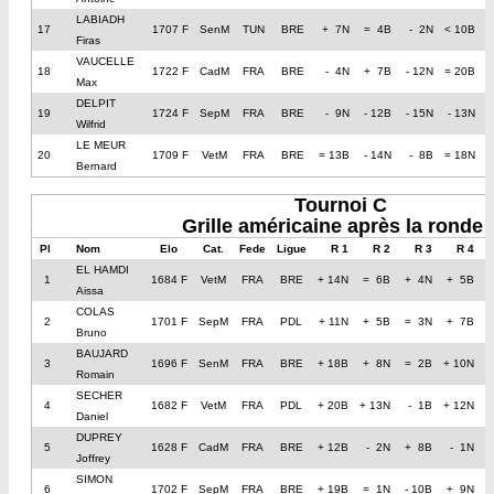
LABIADH
17
1707 F
SenM
TUN
BRE
+ 7N
= 4B
- 2N
< 10B
Firas
VAUCELLE
18
1722 F
CadM
FRA
BRE
- 4N
+ 7B
- 12N
= 20B
Max
DELPIT
19
1724 F
SepM
FRA
BRE
- 9N
- 12B
- 15N
- 13N
Wilfrid
LE MEUR
20
1709 F
VetM
FRA
BRE
= 13B
- 14N
- 8B
= 18N
Bernard
Tournoi C
Grille américaine après la ronde 
Pl
Nom
Elo
Cat.
Fede
Ligue
R 1
R 2
R 3
R 4
EL HAMDI
1
1684 F
VetM
FRA
BRE
+ 14N
= 6B
+ 4N
+ 5B
Aissa
COLAS
2
1701 F
SepM
FRA
PDL
+ 11N
+ 5B
= 3N
+ 7B
Bruno
BAUJARD
3
1696 F
SenM
FRA
BRE
+ 18B
+ 8N
= 2B
+ 10N
Romain
SECHER
4
1682 F
VetM
FRA
PDL
+ 20B
+ 13N
- 1B
+ 12N
Daniel
DUPREY
5
1628 F
CadM
FRA
BRE
+ 12B
- 2N
+ 8B
- 1N
+
Joffrey
SIMON
6
1702 F
SepM
FRA
BRE
+ 19B
= 1N
- 10B
+ 9N