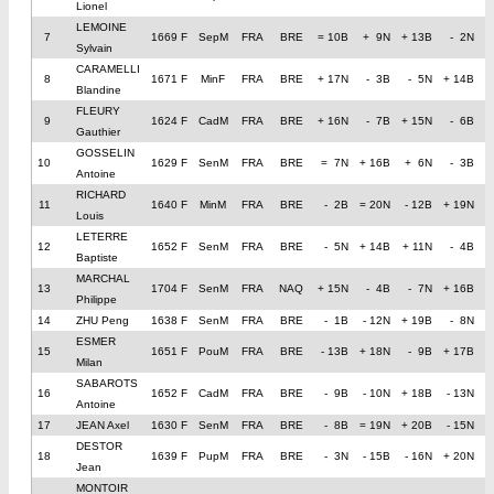
Lionel
LEMOINE
7
1669 F
SepM
FRA
BRE
= 10B
+ 9N
+ 13B
- 2N
Sylvain
CARAMELLI
8
1671 F
MinF
FRA
BRE
+ 17N
- 3B
- 5N
+ 14B
+
Blandine
FLEURY
9
1624 F
CadM
FRA
BRE
+ 16N
- 7B
+ 15N
- 6B
+
Gauthier
GOSSELIN
10
1629 F
SenM
FRA
BRE
= 7N
+ 16B
+ 6N
- 3B
Antoine
RICHARD
11
1640 F
MinM
FRA
BRE
- 2B
= 20N
- 12B
+ 19N
+
Louis
LETERRE
12
1652 F
SenM
FRA
BRE
- 5N
+ 14B
+ 11N
- 4B
Baptiste
MARCHAL
13
1704 F
SenM
FRA
NAQ
+ 15N
- 4B
- 7N
+ 16B
Philippe
14
ZHU Peng
1638 F
SenM
FRA
BRE
- 1B
- 12N
+ 19B
- 8N
+
ESMER
15
1651 F
PouM
FRA
BRE
- 13B
+ 18N
- 9B
+ 17B
Milan
SABAROTS
16
1652 F
CadM
FRA
BRE
- 9B
- 10N
+ 18B
- 13N
+
Antoine
17
JEAN Axel
1630 F
SenM
FRA
BRE
- 8B
= 19N
+ 20B
- 15N
-
DESTOR
18
1639 F
PupM
FRA
BRE
- 3N
- 15B
- 16N
+ 20N
-
Jean
MONTOIR