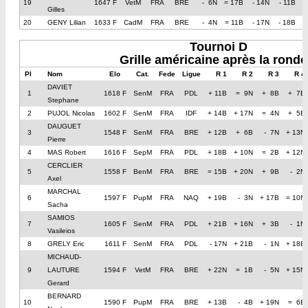
19
1647 F
VetM
FRA
BRE
- 6N
= 17B
- 14N
- 11B
=
Gilles
20
GENY Lilian
1633 F
CadM
FRA
BRE
- 4N
= 11B
- 17N
- 18B
=
Tournoi D
Grille américaine après la ronde
Pl
Nom
Elo
Cat.
Fede
Ligue
R 1
R 2
R 3
R 4
DAVIET
1
1618 F
SenM
FRA
PDL
+ 11B
= 9N
+ 8B
+ 7B
Stephane
2
PUJOL Nicolas
1602 F
SenM
FRA
IDF
+ 14B
+ 17N
= 4N
+ 5B
DAUGUET
3
1548 F
SenM
FRA
BRE
+ 12B
+ 6B
- 7N
+ 13N
Pierre
4
MAS Robert
1616 F
SepM
FRA
PDL
+ 18B
+ 10N
= 2B
+ 12N
CERCLIER
5
1558 F
BenM
FRA
BRE
= 15B
+ 20N
+ 9B
- 2N
Axel
MARCHAL
6
1597 F
PupM
FRA
NAQ
+ 19B
- 3N
+ 17B
= 10N
Sacha
SAMIOS
7
1605 F
SenM
FRA
PDL
+ 21B
+ 16N
+ 3B
- 1N
Vasileios
8
GRELY Eric
1611 F
SenM
FRA
PDL
- 17N
+ 21B
- 1N
+ 18B
MICHAUD-
9
LAUTURE
1594 F
VetM
FRA
BRE
+ 22N
= 1B
- 5N
+ 15N
Gerard
BERNARD
10
1590 F
PupM
FRA
BRE
+ 13B
- 4B
+ 19N
= 6B