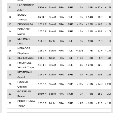
Nael
LASSIMONNE
11
1590 N
SenM
FRA
BRE
- 1N
- 19B
+ 22N
+ 17B
Julien
BOULO
12
1600 E
SenM
FRA
BRE
- 3N
+ 14B
+ 18N
- 4B
Thomas
13
DROGOU Eric
1621 F
SenM
FRA
BRE
- 10N
+ 15N
+ 16B
- 3B
DOH-ESIK
14
1555 F
BenM
FRA
BRE
- 2N
- 12N
+ 20B
= 16B
Mathis
EL HIMER
15
1603 F
MinM
FRA
BRE
= 5N
- 13B
+ 21N
- 9B
Driss
MENAGER
16
1589 F
SenM
FRA
PDL
+ 20B
- 7B
- 13N
= 14N
Stephane
17
BELIER Marie
1562 F
SenF
FRA
PDL
+ 8B
- 2B
- 6N
- 11N
PHILIP DEL
18
1574 F
BenM
FRA
BRE
- 4N
+ 22B
- 12B
- 8N
VILLAR Tiago
KESTEMAN
19
1546 F
SenM
FRA
BRE
- 6N
+ 11N
- 10B
- 22B
Amael
FOUYER
20
1618 F
SenM
FRA
BRE
- 16N
- 5B
- 14N
+ 21B
Quentin
GOSSELIN
21
1560 N
SepM
FRA
NOR
- 7N
- 8N
- 15B
- 20N
Pascal
BOURDONNAY
22
1535 F
MinM
FRA
BRE
- 9B
- 18N
- 11B
+ 19N
Tristan