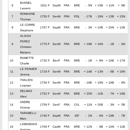
BUSNEL
6
1811 F
SepM
FRA
BRE
- 5N
+ 15B
+ 11N
+ 9B
Laurent
ROMAGNE
7
1750 F
SenM
FRA
PDL
- 17B
- 18N
+ 13B
+ 15N
+
Thomas
LE CORRE
8
1767 F
SepM
FRA
BRE
- 3N
= 10B
+ 20N
+ 12B
Stephane
ALIAGA
PEREZ
9
1770 F
SenM
FRA
BRE
+ 19B
+ 16N
- 1B
- 6N
=
Christian
Mariano
RAMETTE
10
1730 F
BenF
FRA
BRE
- 1B
= 8N
= 16B
> 17N
Charlie
LE PENHER
11
1716 F
SenM
FRA
BRE
= 14B
+ 13N
- 6B
= 16N
=
Jeremy
THALIEN
12
1756 F
SenM
FRA
BRE
- 16B
+ 19N
+ 18B
- 8N
=
Loqman
DELMAS
13
1752 F
SenM
FRA
BRE
= 20N
- 11B
- 7N
+ 19B
+
Alexi
ANDRE
14
1759 F
SenF
FRA
CVL
= 11N
+ 20B
- 3N
= 5B
Victoria
TARAMELLI
15
1740 F
SepM
FRA
IDF
- 2N
- 6N
+ 19B
- 7B
+
Marc
LAMANDAIS
16
1709 F
CadM
FRA
BRE
+ 12N
- 9B
= 10N
= 11B
Antoine