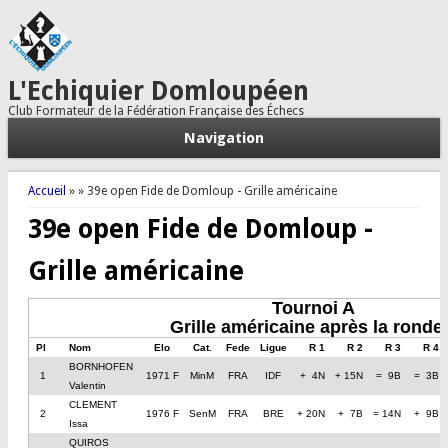
L'Echiquier Domloupéen
Club Formateur de la Fédération Française des Échecs
Navigation
Vous êtes ici
Accueil
»
» 39e open Fide de Domloup - Grille américaine
39e open Fide de Domloup -
Grille américaine
Tournoi A
Grille américaine après la ronde
Pl
Nom
Elo
Cat.
Fede
Ligue
R 1
R 2
R 3
R 4
BORNHOFEN
1
1971 F
MinM
FRA
IDF
+ 4N
+ 15N
= 9B
= 3B
Valentin
CLEMENT
2
1976 F
SenM
FRA
BRE
+ 20N
+ 7B
= 14N
+ 9B
Issa
QUIROS