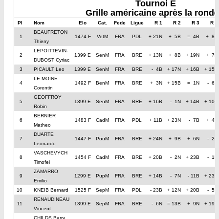
Tournoi E
Grille américaine après la ronde
Pl
Nom
Elo
Cat.
Fede
Ligue
R 1
R 2
R 3
R 4
BEAUFRETON
1
1474 F
VetM
FRA
PDL
+ 21N
+ 5B
= 4B
+ 8N
Thierry
LEPOITTEVIN-
2
1399 E
SenM
FRA
BRE
+ 13N
+ 8B
+ 19N
+ 7N
DUBOST Cyriac
3
PICAULT Leo
1399 E
SenM
FRA
BRE
- 4B
+ 17N
+ 16B
+ 15B
LE MOINE
4
1492 F
BenM
FRA
BRE
+ 3N
+ 15B
= 1N
- 6B
Corentin
GEOFFROY
5
1399 E
SenM
FRA
BRE
+ 16B
- 1N
+ 14B
+ 10B
Robin
BERNIER
6
1483 F
CadM
FRA
PDL
+ 11B
+ 23N
- 7B
+ 4N
Matheo
DUARTE
7
1447 F
PouM
FRA
BRE
+ 24N
+ 9B
+ 6N
- 2B
Leonardo
VASCHEVYCH
8
1454 F
CadM
FRA
BRE
+ 20B
- 2N
+ 23B
- 1B
Timofei
ZAMARRO
9
1299 E
PupM
FRA
BRE
+ 14B
- 7N
- 11B
+ 23N
Emilio
10
KNEIB Bernard
1525 F
SepM
FRA
PDL
- 23B
+ 12N
+ 20B
- 5N
RENAUDINEAU
11
1399 E
SepM
FRA
BRE
- 6N
= 13B
+ 9N
+ 19B
Vincent
CHILDS Barry