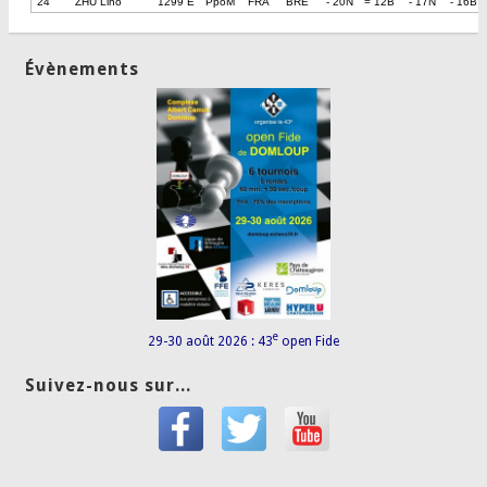
24
ZHU Lino
1299 E
PpoM
FRA
BRE
- 20N
= 12B
- 17N
- 16B
Évènements
e
29-30 août 2026 : 43
open Fide
Suivez-nous sur...