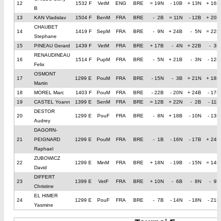
12
1532 F
VetM
ENG
BRE
= 19N
- 10B
+ 13N
+ 16B
B
13
KAN Vladislav
1504 F
BenM
FRA
BRE
- 2B
= 11N
- 12B
+ 20N
CHAUBET
14
1419 F
SepM
FRA
BRE
- 9N
+ 24B
- 5N
= 22B
Stephane
15
PINEAU Gerard
1439 F
VetM
FRA
BRE
+ 17B
- 4N
+ 22B
- 3N
RENAUDINEAU
16
1514 F
PupM
FRA
BRE
- 5N
+ 21B
- 3N
- 12N
Felix
OSMONT
17
1299 E
PouM
FRA
BRE
- 15N
- 3B
+ 21N
+ 18B
Martin
18
MOREL Marc
1403 F
PouM
FRA
BRE
- 22B
- 20N
+ 24B
- 17N
19
CASTEL Yoann
1399 E
SenM
FRA
BRE
= 12B
+ 22N
- 2B
- 11N
DESTOR
20
1299 E
PouF
FRA
BRE
- 8N
+ 18B
- 10N
- 13B
Audrey
DAGORN-
21
PEIGNARD
1299 E
PouM
FRA
BRE
- 1B
- 16N
- 17B
+ 24N
Raphael
ZUBOWICZ
22
1299 E
MinM
FRA
BRE
+ 18N
- 19B
- 15N
= 14N
David
DIFFERT
23
1399 E
VetF
FRA
BRE
+ 10N
- 6B
- 8N
- 9B
Christine
EL HIMER
24
1299 E
PouF
FRA
BRE
- 7B
- 14N
- 18N
- 21B
Yasmine