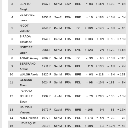
3
BENITO
1947 F
SenM
ESP
BRE
= 8B
+ 16N
+ 10B
= 1N
Sergio
LE MAREC
4
1853 F
SenF
FRA
BRE
- 1B
+ 18B
+ 16N
= 5N
Laura
NICOT
5
2048 F
PupM
FRA
IDF
+ 19N
= 14B
= 6N
= 4B
Valentin
SIRAGA
6
1949 F
CadM
FRA
BRE
= 10B
+ 8N
= 5B
= 15N
Timothee
NORTIER
7
2064 F
SenM
FRA
CVL
+ 12B
- 2N
+ 17B
+ 14N
Julien
8
ANTAO Amory
2092 F
SenM
FRA
IDF
= 3N
- 6B
+ 13N
= 11B
BERTRAND
9
1911 F
SenM
FRA
PDL
+ 11N
+ 13B
= 1N
- 2N
Arthur
10
WALSH Alexis
1825 F
SenM
FRA
BRE
= 6N
+ 11B
- 3N
+ 12B
GENAND
11
2024 F
SenM
FRA
PDL
- 9B
- 10N
+ 18B
= 8N
Theo
PERARD-
12
JOUAULT
1939 F
JunM
FRA
BRE
- 7N
+ 20B
= 15B
- 10N
Ewen
CARNAC
13
1975 F
CadM
FRA
BRE
= 16B
- 9N
- 8B
+ 17N
Vincent
14
NOEL Nicolas
1977 F
SenM
FRA
PDL
+ 17B
= 5N
= 2B
- 7B
LEVESQUE
15
2010 F
SenM
FRA
BRE
+ 18N
- 1B
= 12N
= 6B