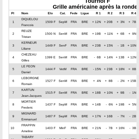
Tournoi F
Grille américaine après la ronde
Pl
Nom
Elo
Cat.
Fede
Ligue
R 1
R 2
R 3
R 4
DIQUELOU
1
1509 F
SepM
FRA
BRE
+ 12N
+ 20B
+ 3N
+ 7B
Francois
REUZE
2
1500 N
SenM
FRA
BRE
+ 19B
+ 11N
+ 6B
+ 9N
Tristan
KERNEUR
3
1449 F
SenF
FRA
BRE
+ 23B
+ 15N
- 1B
+ 10N
Liliane
CHEZEAU
4
1399 E
SenM
FRA
BRE
- 6B
+ 14N
+ 13B
+ 12N
Gilles
LE FEON
5
1444 F
VetM
FRA
BRE
- 15N
+ 23B
+ 18N
= 8B
Daniel
LEBORGNE
6
1527 F
SenM
FRA
BRE
+ 4N
+ 8B
- 2N
+ 15B
Romain
KARTUN
7
1515 F
SenM
FRA
BRE
+ 18B
+ 10N
+ 9B
- 1N
Jean-Jacques
MORTIER
8
1437 F
SepM
FRA
BRE
+ 14B
- 6N
+ 19B
= 5N
Frederic
MIGNARD
9
1487 F
SepM
FRA
BRE
+ 17N
+ 16B
- 7N
- 2B
Emmanuel
FRAPPIN
10
1403 F
MinF
FRA
BRE
+ 21N
- 7B
+ 16N
- 3B
Ameline
TABARY