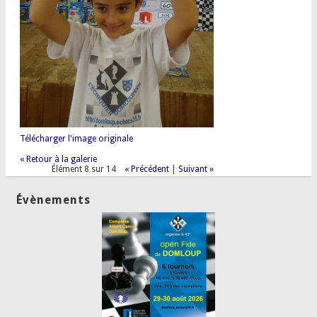
Télécharger l'image originale
« Retour à la galerie
Élément 8 sur 14
« Précédent
|
Suivant »
Évènements