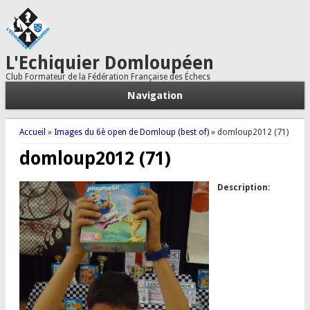
L'Echiquier Domloupéen
Club Formateur de la Fédération Française des Échecs
Navigation
Vous êtes ici
Accueil
»
Images du 6è open de Domloup (best of)
» domloup2012 (71)
domloup2012 (71)
Description: