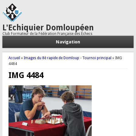
L'Echiquier Domloupéen
Club Formateur de la Fédération Française des Échecs
Navigation
Vous êtes ici
Accueil
»
Images du 8è rapide de Domloup - Tournoi principal
» IMG
4484
IMG 4484