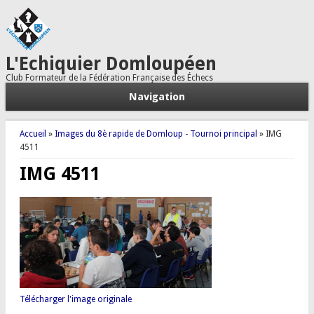
L'Echiquier Domloupéen
Club Formateur de la Fédération Française des Échecs
Navigation
Vous êtes ici
Accueil
»
Images du 8è rapide de Domloup - Tournoi principal
» IMG
4511
IMG 4511
Télécharger l'image originale