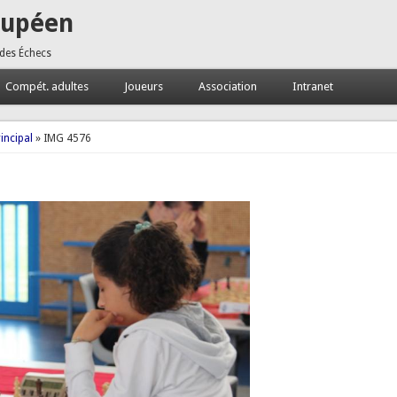
oupéen
 des Échecs
Compét. adultes
Joueurs
Association
Intranet
incipal
» IMG 4576