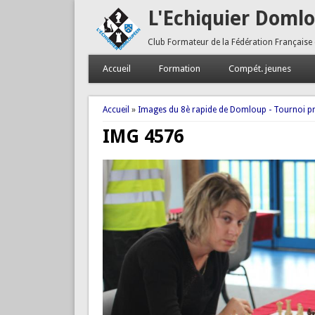
L'Echiquier Doml
Club Formateur de la Fédération Française
Accueil
Formation
Compét. jeunes
Vous êtes ici
Accueil
»
Images du 8è rapide de Domloup - Tournoi pr
IMG 4576