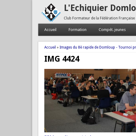
L'Echiquier Doml
Club Formateur de la Fédération Française
Accueil
Formation
Compét. jeunes
Vous êtes ici
Accueil
»
Images du 8è rapide de Domloup - Tournoi pr
IMG 4424