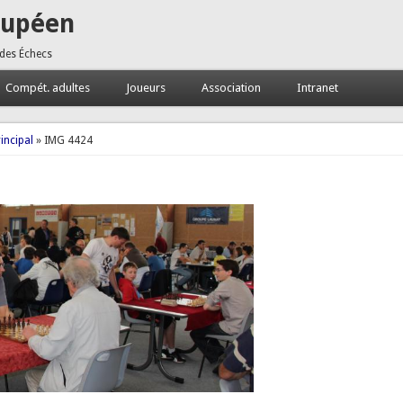
oupéen
 des Échecs
Compét. adultes
Joueurs
Association
Intranet
incipal
» IMG 4424