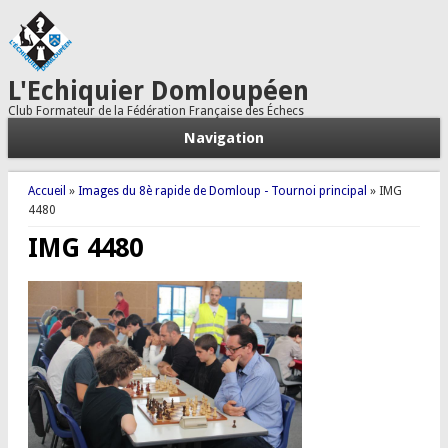
L'Echiquier Domloupéen
Club Formateur de la Fédération Française des Échecs
Navigation
Vous êtes ici
Accueil
»
Images du 8è rapide de Domloup - Tournoi principal
» IMG
4480
IMG 4480